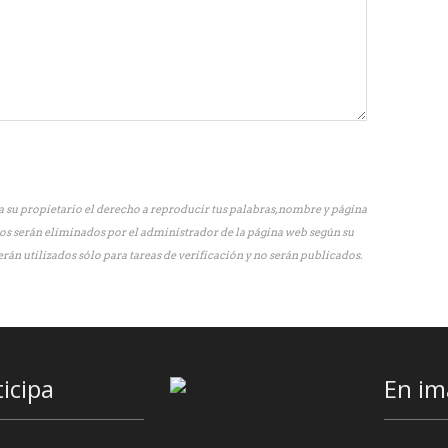
 su propietario el derecho a reproducir tus palabras, nombre y página
os serán eliminados por el administrador de la página web según su
erán utilizados sólo para tareas de verificación y no serán publicados.
ticipa
En im