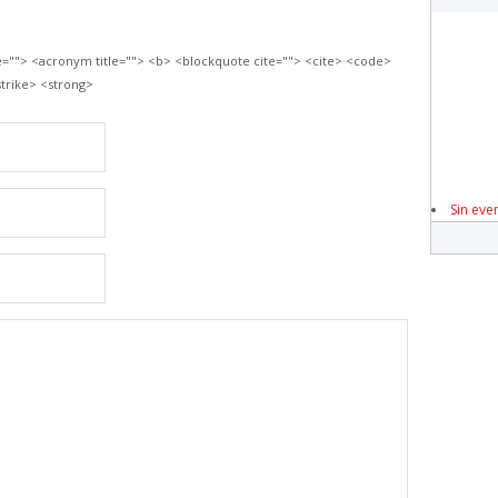
le=""> <acronym title=""> <b> <blockquote cite=""> <cite> <code>
trike> <strong>
Sin eve