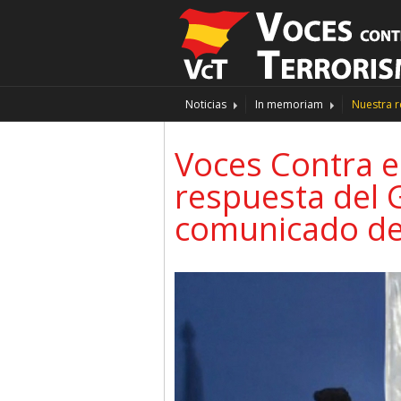
Noticias
In memoriam
Nuestra r
Voces Contra e
respuesta del 
comunicado de