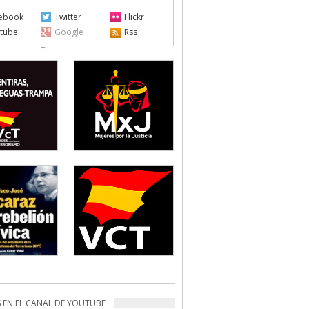
ebook
Twitter
Flickr
tube
Google
Rss
+
 EN EL CANAL DE YOUTUBE