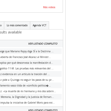
Más videos
do
Lo más comentado
Agenda VCT
ults available
VER LISTADO COMPLETO
xige que Mariano Rajoy diga SÍ a la Doctrina ...
 abierta de Francisco José Alcaraz al Ministr...
xplica por qué desconvoca la manifestación d...
ráfico 11-M: Las pruebas más relevantes del ...
az evidencia en un artículo la traición del ...
az pide a Quiroga no seguir los pasos de su pr...
rlamento vasco tilda de «conflicto político�...
az: «La muerte de mi hermano y mis dos sobrin...
a Memoria, la Dignidad y la Justicia de Fernan...
impulsa la iniciativa de Gabriel Moris para exi...
VER LISTADO COMPLETO