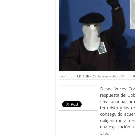
Escrito por
EDITOR
/ 25 de mayo de 2009
0
Desde Voces Cont
respuesta del Go
Las continuas am
terrorista y las 
conseguido acuer
obligan moralmen
una explicación a
ETA.