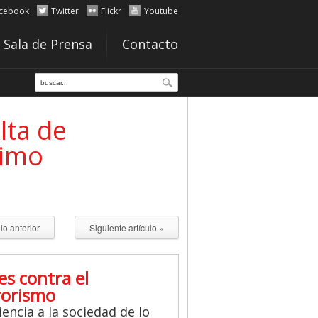
cebook
Twitter
Flickr
Youtube
Sala de Prensa
Contacto
lta de
timo
ulo anterior
Siguiente artículo »
es contra el
rorismo
iencia a la sociedad de lo