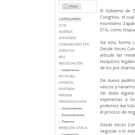
El Gobierno de Z
Congreso, el cual
CATEGORÍAS
mismísimo Zapate
11-M
ETA, como respue
AGENDA
ATENTADO
De esta forma ce
COMUNICADO ETA
Desde Voces Cont
EVENTOS
articule las med
MXJ
resquicios legale
NEGOCIACIÓN
de los pro-etarra
Instituciones
NOTICIAS
De nuevo pedimos
OPINIÓN
vascos y navarro
PORTADA
Sin duda alguna
PRENSA
esperanzas a lo
PRIVILEGIOS ETA
podemos dar total
Acercamientos
el proceso de neg
Excarcelaciones
Prisiones
Desde Voces Cont
REBELIÓN CÍVICA
negociar o lo es
Conferencia