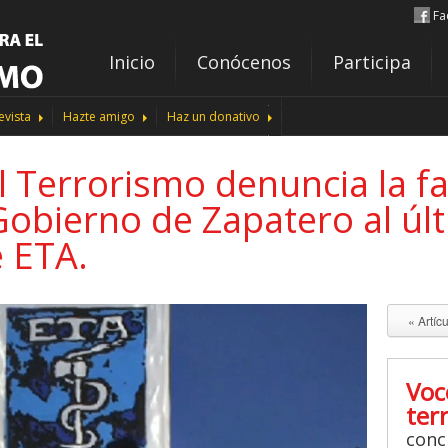
Fa
Inicio
Conócenos
Participa
evista
Hazte amigo
Haz un donativo
l Terrorismo denuncia la fa
Gobierno de Zapatero al úl
 ETA.
« Artíc
Voc
ter
conc