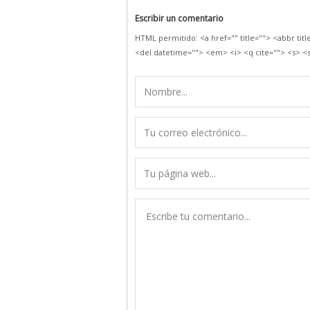
Escribir un comentario
HTML permitido: <a href="" title=""> <abbr tit
<del datetime=""> <em> <i> <q cite=""> <s> <s