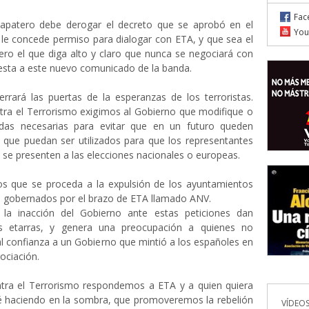
Fac
apatero debe derogar el decreto que se aprobó en el
You
 le concede permiso para dialogar con ETA, y que sea el
ro el que diga alto y claro que nunca se negociará con
sta a este nuevo comunicado de la banda.
rrará las puertas de la esperanzas de los terroristas.
ra el Terrorismo exigimos al Gobierno que modifique o
idas necesarias para evitar que en un futuro queden
s que puedan ser utilizados para que los representantes
s se presenten a las elecciones nacionales o europeas.
 que se proceda a la expulsión de los ayuntamientos
s gobernados por el brazo de ETA llamado ANV.
 la inacción del Gobierno ante estas peticiones dan
s etarras, y genera una preocupación a quienes no
 confianza a un Gobierno que mintió a los españoles en
ociación.
ra el Terrorismo respondemos a ETA y a quien quiera
té haciendo en la sombra, que promoveremos la rebelión
VÍDEOS