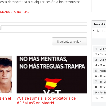
esta democrática a cualquier cesión a los terroristas.
NICADO ETA
,
NOTICIAS
Lo más leí
No res
Siguiente artículo »
-
1
VCT e
-
2
Carta
-
3
VCT e
-
4
Monog
-
5
Alcar
-
6
Alcar
-
7
El Pa
-
8
Alcar
-
9
Por l
-
z en el
VCT se suma a la convocatoria de
10
VCT 
#El6aLas5 en Madrid