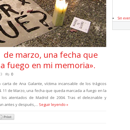
Sin eve
1 de marzo, una fecha que
a fuego en mi memoria».
13
0
carta de Ana Galante, víctima incansable de los trágicos
4. 11 de Marzo, una fecha que queda marcada a fuego en la
 los atentados de Madrid de 2004. Tras el deleznable y
 un antes y después,…
Seguir leyendo »