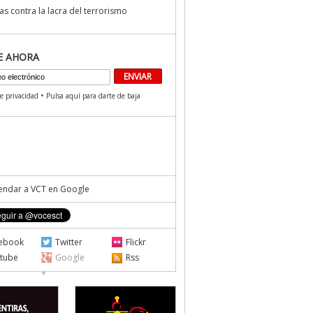
s contra la lacra del terrorismo
E AHORA
•
de privacidad
Pulsa aquí para darte de baja
ndar a VCT en Google
ebook
Twitter
Flickr
tube
Google
Rss
+