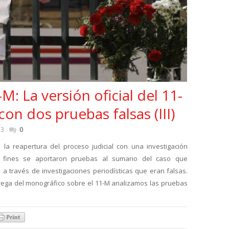
: La versión oficial del 11-
on dos pruebas falsas (III)
13
0
 la reapertura del proceso judicial con una investigación
 fines se aportaron pruebas al sumario del caso que
 través de investigaciones periodísticas que eran falsas.
rega del monográfico sobre el 11-M analizamos las pruebas