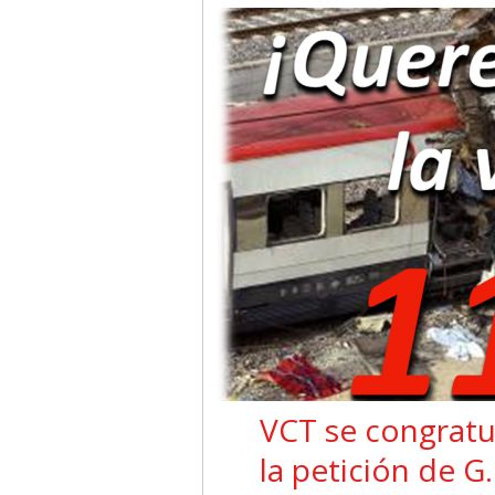
VCT se congratul
la petición de G