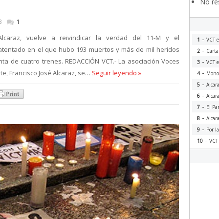
No res
3
1
Alcaraz, vuelve a reivindicar la verdad del 11-M y el
-
1
VCT e
 atentado en el que hubo 193 muertos y más de mil heridos
-
2
Carta
nta de cuatro trenes. REDACCIÓN VCT.- La asociación Voces
-
3
VCT e
-
te, Francisco José Alcaraz, se…
Seguir leyendo »
4
Monog
-
5
Alcar
-
6
Alcar
-
7
El Pa
-
8
Alcar
-
9
Por l
-
10
VCT 