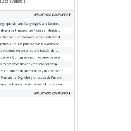
ults available
VER LISTADO COMPLETO
xige que Mariano Rajoy diga SÍ a la Doctrina ...
 abierta de Francisco José Alcaraz al Ministr...
xplica por qué desconvoca la manifestación d...
ráfico 11-M: Las pruebas más relevantes del ...
az evidencia en un artículo la traición del ...
az pide a Quiroga no seguir los pasos de su pr...
rlamento vasco tilda de «conflicto político�...
az: «La muerte de mi hermano y mis dos sobrin...
a Memoria, la Dignidad y la Justicia de Fernan...
impulsa la iniciativa de Gabriel Moris para exi...
VER LISTADO COMPLETO