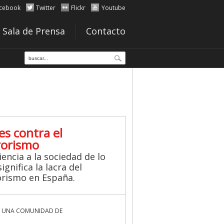
cebook
Twitter
Flickr
Youtube
Sala de Prensa
Contacto
es contra el
rorismo
iencia a la sociedad de lo
ignifica la lacra del
orismo en España.
 UNA COMUNIDAD DE