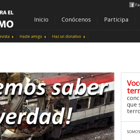
Fa
Inicio
Conócenos
Participa
evista
Hazte amigo
Haz un donativo
Voc
ter
conc
que s
terr
SOMOS