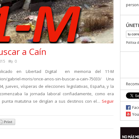
persona
ÚNET
Política 
uscar a Caín
015
0
ublicado en Libertad Digital en memoria del 11-M
inion/gabriel-moris/once-anos-sin-buscar-a-cain-75033/ Una
Recome
jueves, vísperas de elecciones legislativas, España, y la
comenzaba la jornada laboral confiadamente, como era
a punta matutina se dirigían a sus destinos con el…
Seguir
Fac
You