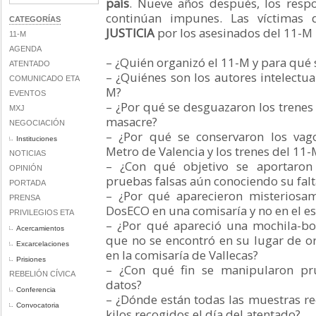
país
. Nueve años después, los resp
continúan impunes. Las víctimas 
CATEGORÍAS
JUSTICIA
por los asesinados del 11-M
11-M
AGENDA
– ¿Quién organizó el 11-M y para qué 
ATENTADO
– ¿Quiénes son los autores intelectua
COMUNICADO ETA
M?
EVENTOS
– ¿Por qué se desguazaron los trenes
MXJ
masacre?
NEGOCIACIÓN
– ¿Por qué se conservaron los vag
Instituciones
Metro de Valencia y los trenes del 11
NOTICIAS
– ¿Con qué objetivo se aportaron
OPINIÓN
pruebas falsas aún conociendo su falt
PORTADA
– ¿Por qué aparecieron misteriosa
PRENSA
DosECO en una comisaría y no en el es
PRIVILEGIOS ETA
– ¿Por qué apareció una mochila-b
Acercamientos
que no se encontró en su lugar de o
Excarcelaciones
en la comisaría de Vallecas?
Prisiones
– ¿Con qué fin se manipularon pru
REBELIÓN CÍVICA
datos?
Conferencia
– ¿Dónde están todas las muestras re
Convocatoria
kilos recogidos el día del atentado?