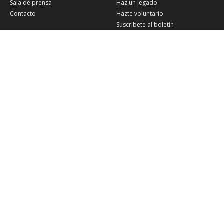
Sala de prensa
Haz un legado
Contacto
Hazte voluntario
Suscríbete al boletín