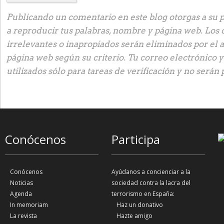
Publicando un comentario en este blog otorgas a su p
a reproducir tus palabras, nombre y página web. Los
irrelevantes o inapropiados serán eliminados por el 
página web según su criterio. Tu correo electrónico 
utilizados sólo para tareas de verificación y no serán 
Conócenos
Participa
Conócenos
Ayúdanos a concienciar a la
Noticias
sociedad contra la lacra del
Agenda
terrorismo en España:
In memoriam
Haz un donativo
La revista
Hazte amigo