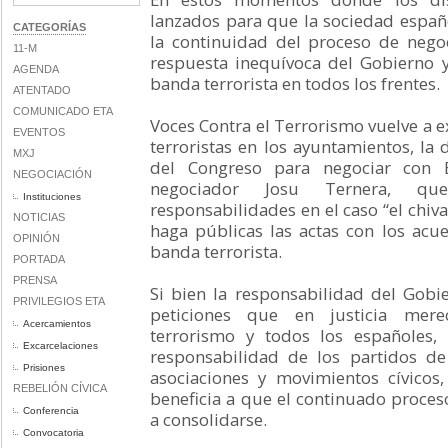
lanzados para que la sociedad españ
CATEGORÍAS
la continuidad del proceso de negoc
11-M
respuesta inequívoca del Gobierno y
AGENDA
banda terrorista en todos los frentes.
ATENTADO
COMUNICADO ETA
Voces Contra el Terrorismo vuelve a ex
EVENTOS
terroristas en los ayuntamientos, la
MXJ
del Congreso para negociar con E
NEGOCIACIÓN
negociador Josu Ternera, q
Instituciones
responsabilidades en el caso “el chiv
NOTICIAS
haga públicas las actas con los acu
OPINIÓN
banda terrorista.
PORTADA
PRENSA
Si bien la responsabilidad del Gobi
PRIVILEGIOS ETA
peticiones que en justicia mere
Acercamientos
terrorismo y todos los españoles,
Excarcelaciones
responsabilidad de los partidos de
Prisiones
asociaciones y movimientos cívicos,
REBELIÓN CÍVICA
beneficia a que el continuado proces
Conferencia
a consolidarse.
Convocatoria