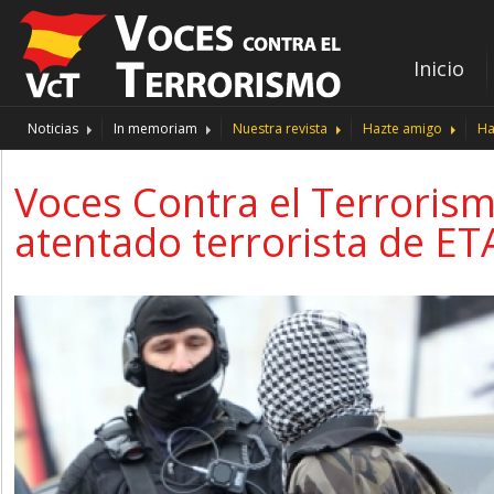
Inicio
Noticias
In memoriam
Nuestra revista
Hazte amigo
Ha
Voces Contra el Terroris
atentado terrorista de ETA