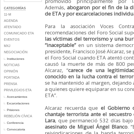
promovido principalmente por la
Además,
abogaron por el fin de la d
CATEGORÍAS
de ETA y por excarcelaciones individu
11-M
AGENDA
Para la asociación Voces Contr
ATENTADO
recomendaciones del Foro Social su
COMUNICADO ETA
las víctimas del terrorismo y una bur
EVENTOS
“inaceptable”
en un sistema democr
MXJ
presidente, Francisco José Alcaraz, s
NEGOCIACIÓN
el Foro Social cuando ETA atentó cont
Instituciones
causó la muerte de más de 800 per
NOTICIAS
Alcaraz, “
carece de una legitimid
OPINIÓN
conocido en la lucha contra el terro
PORTADA
se ha mantenido al margen, dejando a 
PRENSA
a quienes quiere equiparar en su cond
PRIVILEGIOS ETA
ETA”.
Acercamientos
Excarcelaciones
Alcaraz recuerda que
el Gobierno 
Prisiones
chantaje terrorista ante el secuestro
REBELIÓN CÍVICA
Lara
, que permaneció 532 días bajo
Conferencia
asesinato de Miguel Ángel Blanco
. 
Convocatoria
reivindicaciones de la banda terror