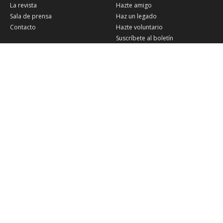
La revista
Hazte amigo
Sala de prensa
Haz un legado
Contacto
Hazte voluntario
Suscríbete al boletín