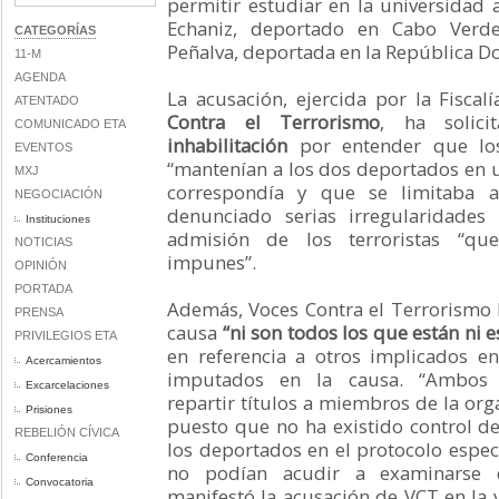
permitir estudiar en la universidad a
Echaniz, deportado en Cabo Verde
CATEGORÍAS
Peñalva, deportada en la República D
11-M
AGENDA
La acusación, ejercida por la Fiscal
ATENTADO
Contra el Terrorismo
, ha solic
COMUNICADO ETA
inhabilitación
por entender que los
EVENTOS
“mantenían a los dos deportados en 
MXJ
correspondía y que se limitaba a
NEGOCIACIÓN
denunciado serias irregularidades
Instituciones
admisión de los terroristas “q
NOTICIAS
impunes”.
OPINIÓN
PORTADA
Además, Voces Contra el Terrorismo 
PRENSA
causa
“ni son todos los que están ni 
PRIVILEGIOS ETA
en referencia a otros implicados e
Acercamientos
imputados en la causa. “Ambos p
Excarcelaciones
repartir títulos a miembros de la org
Prisiones
puesto que no ha existido control de
REBELIÓN CÍVICA
los deportados en el protocolo espe
Conferencia
no podían acudir a examinarse d
Convocatoria
manifestó la acusación de VCT en la v