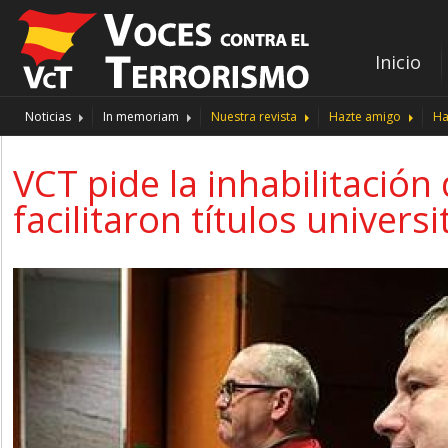
Inicio
Noticias
In memoriam
Nuestra revista
Hazte amigo
Ha
VCT pide la inhabilitació
facilitaron títulos universi