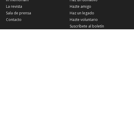
La revista
Hazte amigo
Sala de prensa
Haz un legado
Contacto
Hazte voluntario
Suscríbete al boletín