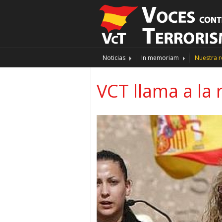
Noticias
In memoriam
Nuestra r
VCT llama a la 