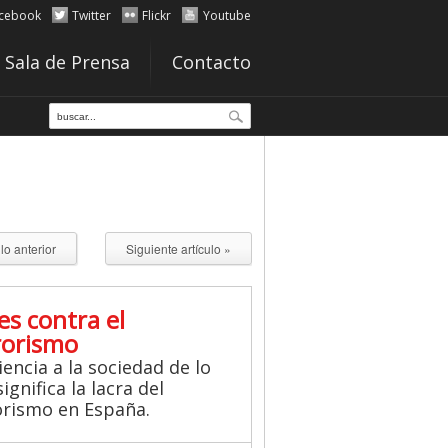
cebook
Twitter
Flickr
Youtube
Sala de Prensa
Contacto
ulo anterior
Siguiente artículo »
es contra el
rorismo
iencia a la sociedad de lo
ignifica la lacra del
orismo en España.