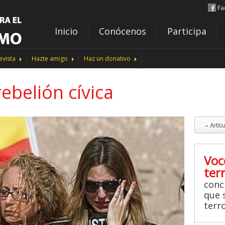
Fa
Inicio
Conócenos
Participa
evista
Hazte amigo
Haz un donativo
rebelión cívica
« Artíc
Voc
ter
conc
que s
terr