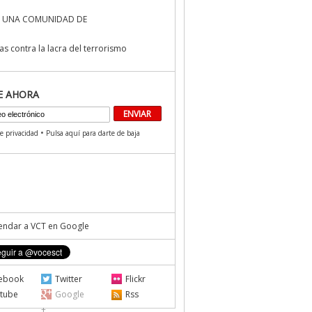
 UNA COMUNIDAD DE
s contra la lacra del terrorismo
E AHORA
•
de privacidad
Pulsa aquí para darte de baja
ndar a VCT en Google
ebook
Twitter
Flickr
tube
Google
Rss
+