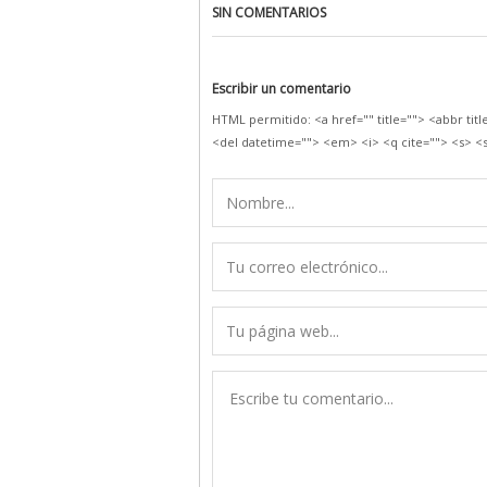
SIN COMENTARIOS
Escribir un comentario
HTML permitido: <a href="" title=""> <abbr tit
<del datetime=""> <em> <i> <q cite=""> <s> <s