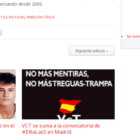
nciando desde 2006.
NTOS
,
NOTICIAS
,
REBELIÓN CÍVICA
Sin eve
Siguiente artículo »
z en el
VCT se suma a la convocatoria de
#El6aLas5 en Madrid