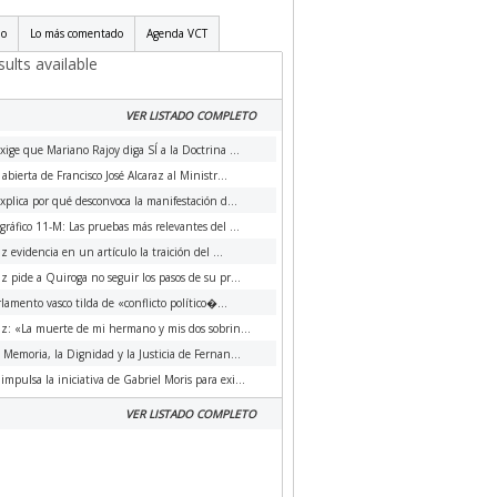
do
Lo más comentado
Agenda VCT
ults available
VER LISTADO COMPLETO
xige que Mariano Rajoy diga SÍ a la Doctrina ...
 abierta de Francisco José Alcaraz al Ministr...
xplica por qué desconvoca la manifestación d...
ráfico 11-M: Las pruebas más relevantes del ...
az evidencia en un artículo la traición del ...
az pide a Quiroga no seguir los pasos de su pr...
rlamento vasco tilda de «conflicto político�...
az: «La muerte de mi hermano y mis dos sobrin...
a Memoria, la Dignidad y la Justicia de Fernan...
impulsa la iniciativa de Gabriel Moris para exi...
VER LISTADO COMPLETO