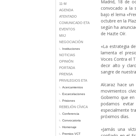
Madrid, 18 de oc
11-M
convocado a la s
AGENDA
bajo el lema «Fren
ATENTADO
octubre en la Pla
COMUNICADO ETA
según ha anunciad
EVENTOS
de Hazte Oír.
MXJ
NEGOCIACIÓN
«La estrategia del
Instituciones
lamenta el presid
NOTICIAS
Voces Contra el T
OPINIÓN
decir alto y cla
PORTADA
sangre de nuestra
PRENSA
PRIVILEGIOS ETA
Alcaraz hace un 
Acercamientos
movimientos cívic
Excarcelaciones
Gobierno que en 
Prisiones
podamos evitar
REBELIÓN CÍVICA
especialmente tr
Conferencia
próximos días.
Convocatoria
Homenaje
«Jamás una víc
Premios VCT
confiado en el Es