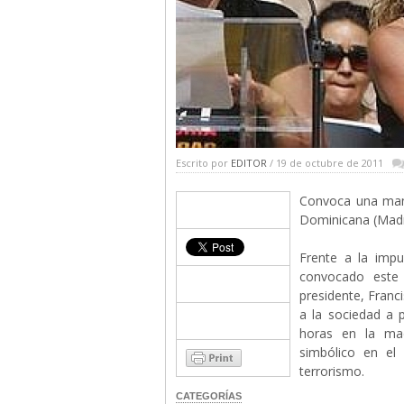
Escrito por
EDITOR
/ 19 de octubre de 2011
Convoca una mani
Dominicana (Madr
Frente a la impun
convocado este
presidente, Franc
a la sociedad a 
horas en la mad
simbólico en el
terrorismo.
CATEGORÍAS