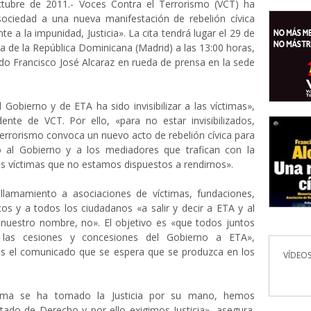
tubre de 2011.- Voces Contra el Terrorismo (VCT) ha
ociedad a una nueva manifestación de rebelión cívica
te a la impunidad, Justicia». La cita tendrá lugar el 29 de
za de la República Dominicana (Madrid) a las 13:00 horas,
o Francisco José Alcaraz en rueda de prensa en la sede
 Gobierno y de ETA ha sido invisibilizar a las víctimas»,
ente de VCT. Por ello, «para no estar invisibilizados,
errorismo convoca un nuevo acto de rebelión cívica para
ro al Gobierno y a los mediadores que trafican con la
s víctimas que no estamos dispuestos a rendirnos».
llamamiento a asociaciones de víctimas, fundaciones,
os y a todos los ciudadanos «a salir y decir a ETA y al
nuestro nombre, no». El objetivo es «que todos juntos
 las cesiones y concesiones del Gobierno a ETA»,
as el comunicado que se espera que se produzca en los
VÍDEOS
tima se ha tomado la Justicia por su mano, hemos
tado de Derecho y por ello exigimos Justicia», asegura.