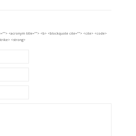
le=""> <acronym title=""> <b> <blockquote cite=""> <cite> <code>
trike> <strong>