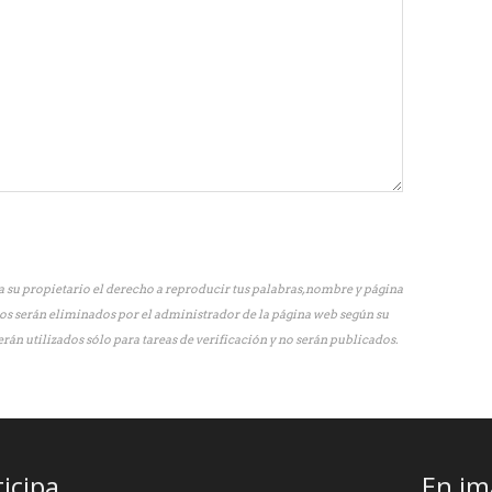
 su propietario el derecho a reproducir tus palabras, nombre y página
os serán eliminados por el administrador de la página web según su
erán utilizados sólo para tareas de verificación y no serán publicados.
ticipa
En im