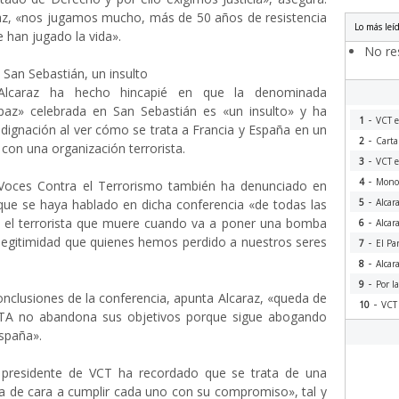
raz, «nos jugamos mucho, más de 50 años de resistencia
Lo más leí
e han jugado la vida».
No res
 San Sebastián, un insulto
 Alcaraz ha hecho hincapié en que la denominada
paz» celebrada en San Sebastián es «un insulto» y ha
-
1
VCT e
dignación al ver cómo se trata a Francia y España en un
-
2
Carta
 con una organización terrorista.
-
3
VCT e
-
4
Monog
 Voces Contra el Terrorismo también ha denunciado en
-
que se haya hablado en dicha conferencia «de todas las
5
Alcar
-
i el terrorista que muere cuando va a poner una bomba
6
Alcar
legitimidad que quienes hemos perdido a nuestros seres
-
7
El Pa
-
8
Alcar
-
9
Por l
nclusiones de la conferencia, apunta Alcaraz, «queda de
-
10
VCT 
ETA no abandona sus objetivos porque sigue abogando
spaña».
 presidente de VCT ha recordado que se trata de una
a de cara a cumplir cada uno con su compromiso», tal y