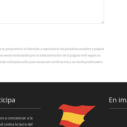
 su propietario el derecho a reproducir tus palabras, nombre y página
os serán eliminados por el administrador de la página web según su
erán utilizados sólo para tareas de verificación y no serán publicados.
ticipa
En im
s a concienciar a la
d contra la lacra del