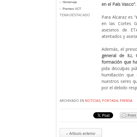
Homenaje
en el País Vasco”.
Premios VCT
TEMA DESTACADO
Para Alcaraz es “
en las Cortes G
asesinos de ET
atentados y asesi
Además, el presi
general de IU, 
formación que han
pida disculpas pú
humillación que
nuestros seres q
por el debido res
ARCHIVADO EN
NOTICIAS
,
PORTADA
,
PRENSA
« Artículo anterior