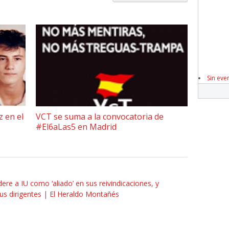
Sin eve
z en el
VCT se suma a la convocatoria de
#El6aLas5 en Madrid
re a IU como ‘aliado’ en sus reivindicaciones, y
us dirigentes | El Heraldo Montañés