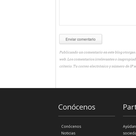
Publicando un comentario en este blog otorgas a
web. Los comentarios irrelevantes o inapropiad
criterio. Tu correo electrónico y número de IP s
Conócenos
Par
Conócenos
Ayúdano
Noticias
socieda