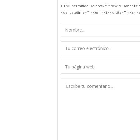
HTML permitido: <a href="" title=""> <abbr tit
<del datetime=""> <em> <i> <q cite=""> <s> <s