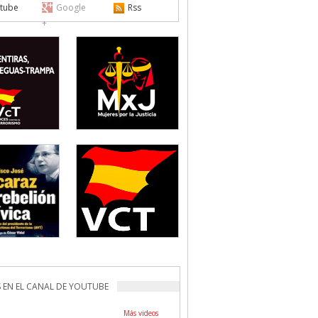
tube
Google
Rss
+
 EN EL CANAL DE YOUTUBE
Más videos