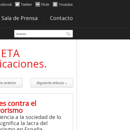
cebook
Twitter
Flickr
Youtube
Sala de Prensa
Contacto
 ETA
icaciones.
ulo anterior
Siguiente artículo »
es contra el
rorismo
iencia a la sociedad de lo
ignifica la lacra del
orismo en España.