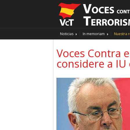
Noticias
In memoriam
Nuestra r
Voces Contra e
considere a IU 