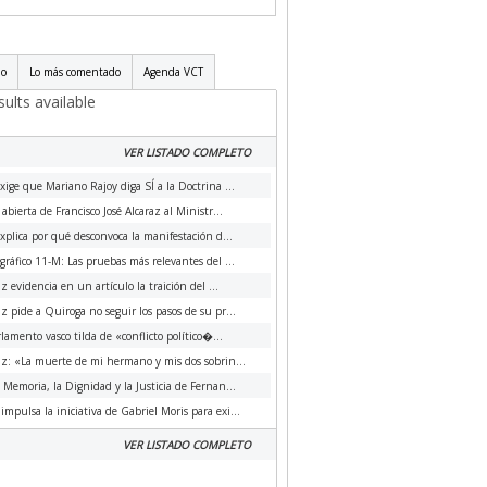
do
Lo más comentado
Agenda VCT
ults available
VER LISTADO COMPLETO
xige que Mariano Rajoy diga SÍ a la Doctrina ...
 abierta de Francisco José Alcaraz al Ministr...
xplica por qué desconvoca la manifestación d...
ráfico 11-M: Las pruebas más relevantes del ...
az evidencia en un artículo la traición del ...
az pide a Quiroga no seguir los pasos de su pr...
rlamento vasco tilda de «conflicto político�...
az: «La muerte de mi hermano y mis dos sobrin...
a Memoria, la Dignidad y la Justicia de Fernan...
impulsa la iniciativa de Gabriel Moris para exi...
VER LISTADO COMPLETO