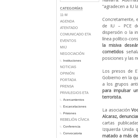
“agradecen a IU l
CATEGORÍAS
11-M
Concretamente, e
AGENDA
de IU – PCE de 
ATENTADO
dispersión o la i
COMUNICADO ETA
línea político-con
EVENTOS
la misiva deseá
MXJ
cometidos
señala
NEGOCIACIÓN
posiciones y las n
Instituciones
NOTICIAS
Los presos de ET
OPINIÓN
Gobierno en la qu
PORTADA
a los grupos anti
PRENSA
para impulsar u
PRIVILEGIOS ETA
terrorista.
Acercamientos
Excarcelaciones
La asociación
Voc
Prisiones
Alcaraz, denuncian
REBELIÓN CÍVICA
cartas publicad
Conferencia
Izquierda Unida
Convocatoria
matado a más de 8