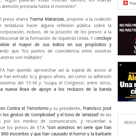
You
a atención prestada hasta el momento”.
l preso etarra
Txema Matanzas
, propone a la coalición
Andalucía hacer alguna reflexión pública sobre la
ncorporación, incluso, de la posición de los presos a la
stitucional de la formación de Izquierda Unida. Y c
oncluye
ndole el mayor de sus éxitos en sus propósitos y
ndo que “los puntos de coincidencia entre vuestras
uestras son múltiples”.
A han querido aprovechar así la espiral de acoso al
e han entrado IU y grupos afines, así como su adhesión
sistema del ‘15-M’ y “ocupa el Congreso’, entre otros,
na nueva línea de apoyo a los reclusos de la banda
es Contra el Terrorismo
y su presidente,
Francisco José
 los gestos de ‘complicidad’ y el tono de ‘amistad’
de las
as por los medios de comunicación, y recuerdan a
VÍDEOS
 que los presos de ETA
“son asesinos en serie que han
00 inocentes y que han causado el horror y la barbarie