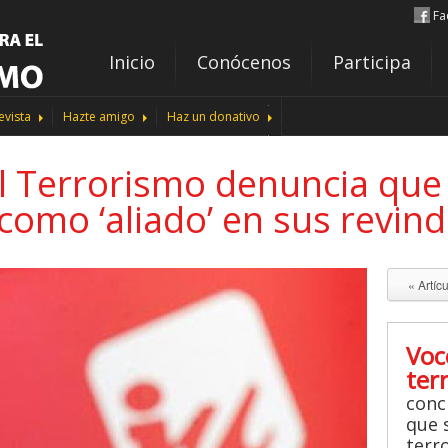
Fa
Inicio
Conócenos
Participa
evista
Hazte amigo
Haz un donativo
l Terrorismo denuncia que
como ‘aliado’ en sus revind
« Artíc
Voc
ter
conc
que s
terr