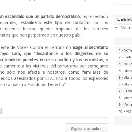
un escándalo que un partido democrático
, representado
Lo más leí
enerales,
establezca este tipo de contacto
con los
No res
A quienes buscan quedar impunes de los terribles
natos que han perpetrado en nuestro país”.
dente de Voces Contra el Terrorismo
exige al secretario
-
1
VCT e
Cayo Lara, que “desautorice a los dirigentes de su
-
2
Carta
 tendidos puentes entre su partido y los terroristas
, y
-
3
VCT e
blicamente a las víctimas del terrorismo por semejante
-
4
Monog
 no sólo nos afecta a nosotros, como familiares de
-
ueridos asesinados por ETA, sino a todos los españoles
5
Alcar
-
peto a nuestro Estado de Derecho”.
6
Alcar
-
7
El Pa
-
8
Alcar
-
9
Por l
-
10
VCT 
Siguiente artículo »