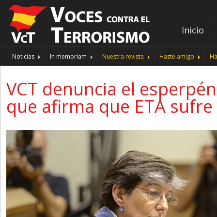
Inicio
Noticias
In memoriam
Nuestra revista
Hazte amigo
Ha
VCT denuncia el esperpént
que afirma que ETA sufre 