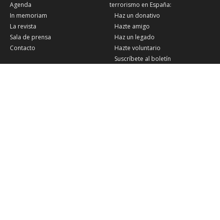
Agenda
terrorismo en España:
In memoriam
Haz un donativo
La revista
Hazte amigo
Sala de prensa
Haz un legado
Contacto
Hazte voluntario
Suscríbete al boletín