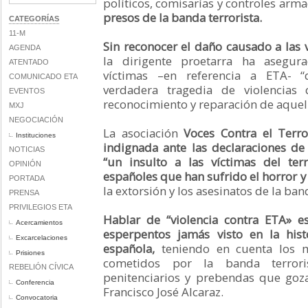
políticos, comisarías y controles arm
presos de la banda terrorista.
CATEGORÍAS
11-M
Sin reconocer el daño causado a las 
AGENDA
la dirigente proetarra ha asegu
ATENTADO
víctimas –en referencia a ETA- 
COMUNICADO ETA
verdadera tragedia de violencias
EVENTOS
reconocimiento y reparación de aquel
MXJ
NEGOCIACIÓN
La asociación
Voces Contra el Terr
Instituciones
indignada ante las declaraciones de
NOTICIAS
“un insulto a las víctimas del te
OPINIÓN
españoles que han sufrido el horror y
PORTADA
la extorsión y los asesinatos de la ban
PRENSA
PRIVILEGIOS ETA
Hablar de “violencia contra ETA» 
Acercamientos
esperpentos jamás visto en la his
Excarcelaciones
española,
teniendo en cuenta los m
Prisiones
cometidos por la banda terrori
REBELIÓN CÍVICA
penitenciarios y prebendas que goza
Conferencia
Francisco José Alcaraz.
Convocatoria