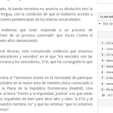
do, la banda terrorista no anuncia su disolución sino la
a tregua, con la condición de que el Gobierno acceda a
Lo más leí
ciones penitenciarias de los etarras encarcelados.
No res
o evidencia que todo responde a un proceso de
 fruto de un proceso soterrado” que Voces Contra el
siete años denunciando.
-
1
VCT e
-
2
Carta
José Alcaraz, este comunicado evidencia que estamos
-
3
VCT e
vencedores y vencidos” en el que “los vencidos son las
-
4
Monog
ocracia y los vencedores, ETA, que ha conseguido lo que
-
5
Alcar
-
6
Alcar
ontra el Terrorismo insiste en la necesidad de participar
-
7
El Pa
octubre en el nuevo acto de rebelión cívica convocado a
-
8
Alcar
 la Plaza de la República Dominicana (Madrid). Una
-
9
Por l
 el lema “Frente a la impunidad, Justicia” a la que están
-
10
VCT 
s españoles de bien para decir alto y claro “a ETA y al
nuestro nombre, no” y que las víctimas “que no estamos
rnos”.