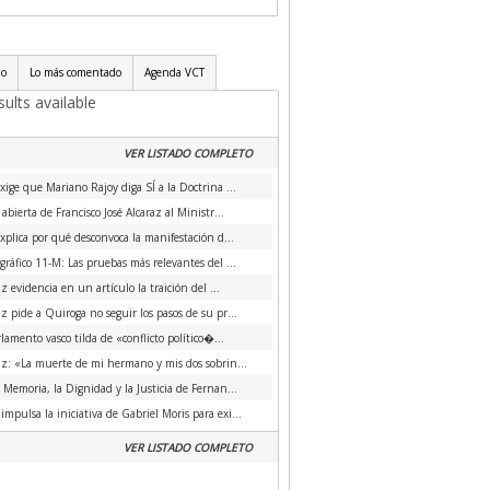
do
Lo más comentado
Agenda VCT
ults available
VER LISTADO COMPLETO
xige que Mariano Rajoy diga SÍ a la Doctrina ...
 abierta de Francisco José Alcaraz al Ministr...
xplica por qué desconvoca la manifestación d...
ráfico 11-M: Las pruebas más relevantes del ...
az evidencia en un artículo la traición del ...
az pide a Quiroga no seguir los pasos de su pr...
rlamento vasco tilda de «conflicto político�...
az: «La muerte de mi hermano y mis dos sobrin...
a Memoria, la Dignidad y la Justicia de Fernan...
impulsa la iniciativa de Gabriel Moris para exi...
VER LISTADO COMPLETO