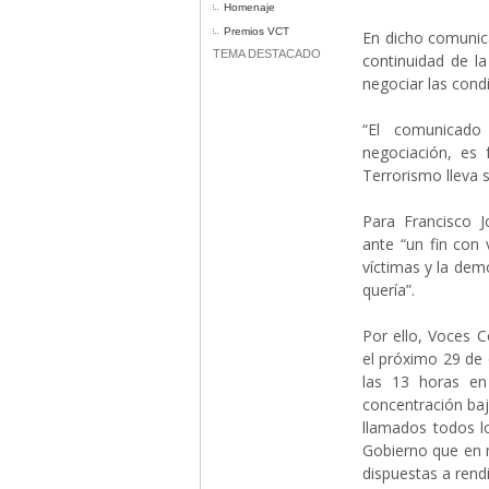
Homenaje
Premios VCT
En dicho comunica
TEMA DESTACADO
continuidad de l
negociar las condi
“El comunicad
negociación, es
Terrorismo lleva 
Para Francisco 
ante “un fin con 
víctimas y la dem
quería”.
Por ello, Voces C
el próximo 29 de 
las 13 horas en
concentración bajo
llamados todos lo
Gobierno que en 
dispuestas a rendi