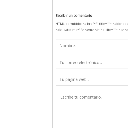
Escribir un comentario
HTML permitido: <a href="" title=""> <abbr tit
<del datetime=""> <em> <i> <q cite=""> <s> <s