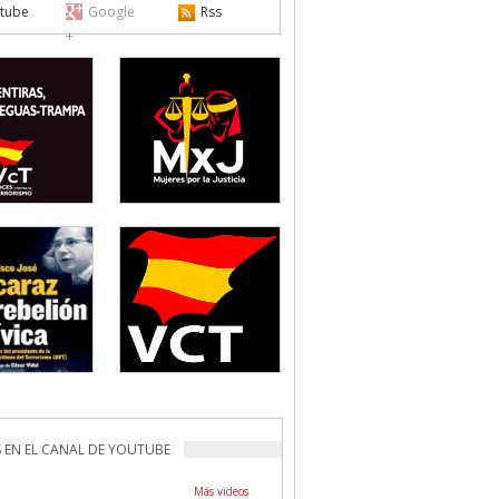
tube
Google
Rss
+
 EN EL CANAL DE YOUTUBE
Más videos