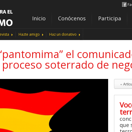
Fa
Inicio
Conócenos
Participa
evista
Hazte amigo
Haz un donativo
e “pantomima” el comunicad
 proceso soterrado de neg
« Artíc
Voc
ter
conc
que s
terr