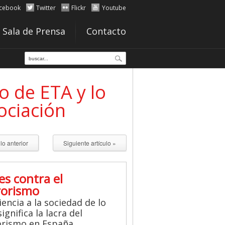
cebook
Twitter
Flickr
Youtube
Sala de Prensa
Contacto
o de ETA y lo
ociación
ulo anterior
Siguiente artículo »
es contra el
rorismo
iencia a la sociedad de lo
ignifica la lacra del
orismo en España.