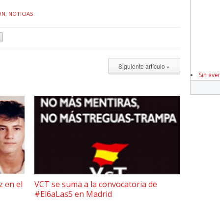
ÓN
,
NOTICIAS
Siguiente artículo »
Sin eve
z en el
VCT se suma a la convocatoria de
#El6aLas5 en Madrid