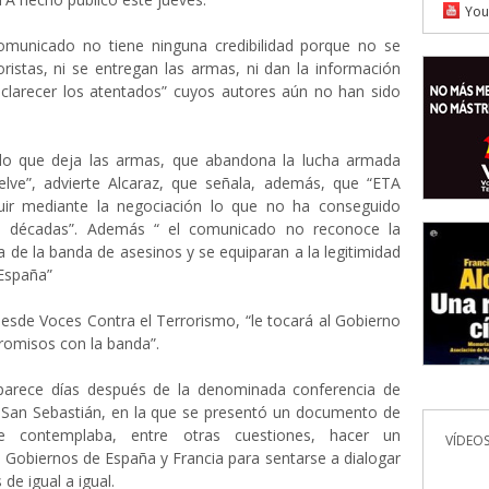
You
 comunicado no tiene ninguna credibilidad porque no se
oristas, ni se entregan las armas, ni dan la información
sclarecer los atentados” cuyos autores aún no han sido
do que deja las armas, que abandona la lucha armada
elve”, advierte Alcaraz, que señala, además, que “ETA
uir mediante la negociación lo que no ha conseguido
 décadas”. Además “ el comunicado no reconoce la
ta de la banda de asesinos y se equiparan a la legitimidad
España”
desde Voces Contra el Terrorismo, “le tocará al Gobierno
romisos con la banda”.
parece días después de la denominada conferencia de
 San Sebastián, en la que se presentó un documento de
ue contemplaba, entre otras cuestiones, hacer un
VÍDEOS
 Gobiernos de España y Francia para sentarse a dialogar
 de igual a igual.