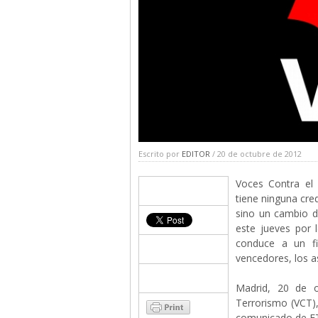
Escrito por
EDITOR
/ 20 de octubre de 2012
Voces Contra el
tiene ninguna cre
sino un cambio de
este jueves por 
conduce a un fi
vencedores, los a
Madrid, 20 de o
Terrorismo (VCT),
comunicado de ET