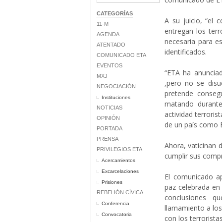
CATEGORÍAS
A su juicio, “el
11-M
entregan los terr
AGENDA
necesaria para e
ATENTADO
identificados.
COMUNICADO ETA
EVENTOS
“ETA ha anuncia
MXJ
,pero no se disu
NEGOCIACIÓN
pretende conseg
Instituciones
matando durante
NOTICIAS
actividad terroris
OPINIÓN
de un país como 
PORTADA
PRENSA
Ahora, vaticinan 
PRIVILEGIOS ETA
cumplir sus comp
Acercamientos
Excarcelaciones
El comunicado a
Prisiones
paz celebrada en
REBELIÓN CÍVICA
conclusiones q
Conferencia
llamamiento a los
Convocatoria
con los terroristas