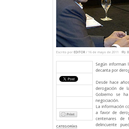
Escrito por
EDITOR
/ 16 de mayo de 2011
0
Según informan l
decanta por derog
Desde hace años
derogación de la
Gobierno se h
negociación.
La información co
a favor de derog
centenares de te
delincuente pue
CATEGORÍAS