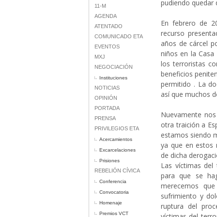
pudiendo quedar d
11-M
AGENDA
En febrero de 20
ATENTADO
recurso presenta
COMUNICADO ETA
años de cárcel po
EVENTOS
niños en la Casa
MXJ
los terroristas c
NEGOCIACIÓN
beneficios penite
Instituciones
permitido . La d
NOTICIAS
así que muchos de
OPINIÓN
PORTADA
Nuevamente nos 
PRENSA
otra traición a E
PRIVILEGIOS ETA
estamos siendo m
Acercamientos
ya que en estos 
Excarcelaciones
de dicha derogaci
Prisiones
Las víctimas del
REBELIÓN CÍVICA
para que se hag
Conferencia
merecemos que 
Convocatoria
sufrimiento y do
Homenaje
ruptura del pro
Premios VCT
víctimas del ter