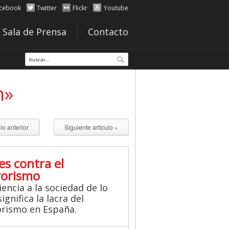
cebook
Twitter
Flickr
Youtube
Sala de Prensa
Contacto
n»
ulo anterior
Siguiente artículo »
es contra el
rorismo
iencia a la sociedad de lo
ignifica la lacra del
orismo en España.