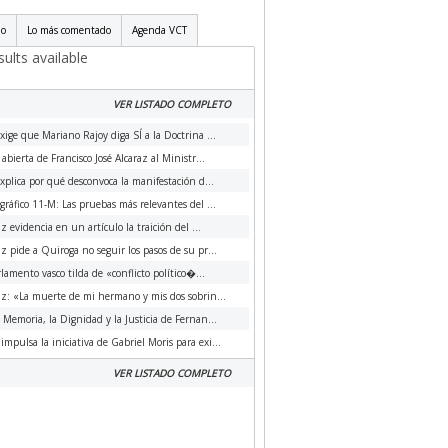
do
Lo más comentado
Agenda VCT
ults available
VER LISTADO COMPLETO
xige que Mariano Rajoy diga SÍ a la Doctrina ...
 abierta de Francisco José Alcaraz al Ministr...
xplica por qué desconvoca la manifestación d...
ráfico 11-M: Las pruebas más relevantes del ...
az evidencia en un artículo la traición del ...
az pide a Quiroga no seguir los pasos de su pr...
rlamento vasco tilda de «conflicto político�...
az: «La muerte de mi hermano y mis dos sobrin...
a Memoria, la Dignidad y la Justicia de Fernan...
impulsa la iniciativa de Gabriel Moris para exi...
VER LISTADO COMPLETO