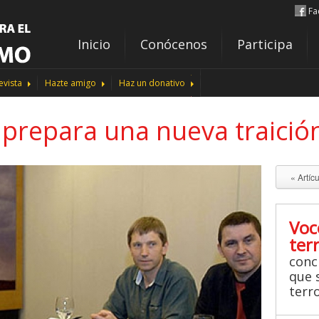
Fa
Inicio
Conócenos
Participa
evista
Hazte amigo
Haz un donativo
e prepara una nueva traició
« Artíc
Voc
ter
conc
que s
terr