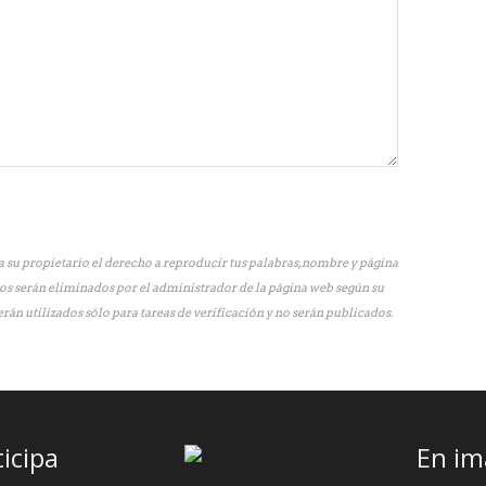
 su propietario el derecho a reproducir tus palabras, nombre y página
os serán eliminados por el administrador de la página web según su
erán utilizados sólo para tareas de verificación y no serán publicados.
ticipa
En im