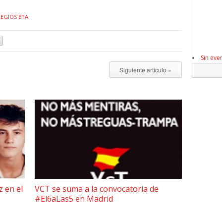
LEGIOS ETA
Sin eve
Siguiente artículo »
z en el
VCT se suma a la convocatoria de
#El6aLas5 en Madrid