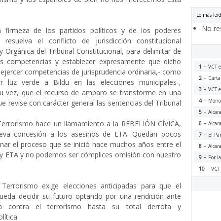
Lo más leí
No res
firmeza de los partidos políticos y de los poderes
resuelva el conflicto de jurisdicción constitucional
 Orgánica del Tribunal Constitucional, para delimitar de
us competencias y establecer expresamente que dicho
-
1
VCT e
 ejercer competencias de jurisprudencia ordinaria,- como
-
2
Carta
r luz verde a Bildu en las elecciones municipales-,
-
3
VCT e
su vez, que el recurso de amparo se transforme en una
-
4
Monog
e revise con carácter general las sentencias del Tribunal
-
5
Alcar
-
Terrorismo hace un llamamiento a la REBELIÓN CÍVICA,
6
Alcar
ueva concesión a los asesinos de ETA. Quedan pocos
-
7
El Pa
nar el proceso que se inició hace muchos años entre el
-
8
Alcar
a y ETA y no podemos ser cómplices omisión con nuestro
-
9
Por l
-
10
VCT 
Terrorismo exige elecciones anticipadas para que el
ueda decidir su futuro optando por una rendición ante
 contra el terrorismo hasta su total derrota y
lítica.