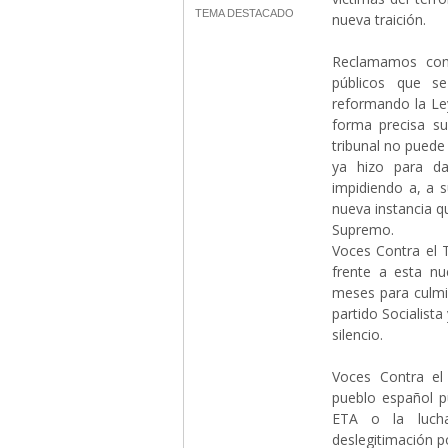
TEMA DESTACADO
nueva traición.
Reclamamos con 
públicos que se 
reformando la Ley
forma precisa s
tribunal no puede
ya hizo para da
impidiendo a, a 
nueva instancia qu
Supremo.
Voces Contra el 
frente a esta n
meses para culmi
partido Socialist
silencio.
Voces Contra el 
pueblo español p
ETA o la lucha
deslegitimación po