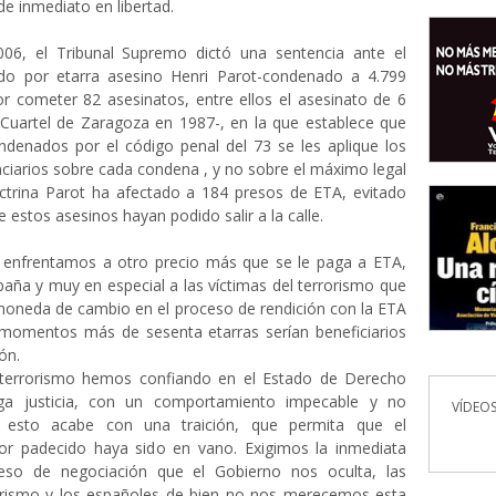
e inmediato en libertad.
06, el Tribunal Supremo dictó una sentencia ante el
do por etarra asesino Henri Parot-condenado a 4.799
r cometer 82 asesinatos, entre ellos el asesinato de 6
 Cuartel de Zaragoza en 1987-, en la que establece que
ondenados por el código penal del 73 se les aplique los
nciarios sobre cada condena , y no sobre el máximo legal
octrina Parot ha afectado a 184 presos de ETA, evitado
 estos asesinos hayan podido salir a la calle.
enfrentamos a otro precio más que se le paga a ETA,
spaña y muy en especial a las víctimas del terrorismo que
oneda de cambio en el proceso de rendición con la ETA
momentos más de sesenta etarras serían beneficiarios
ón.
 terrorismo hemos confiando en el Estado de Derecho
a justicia, con un comportamiento impecable y no
VÍDEOS
esto acabe con una traición, que permita que el
lor padecido haya sido en vano. Exigimos la inmediata
ceso de negociación que el Gobierno nos oculta, las
rorismo y los españoles de bien no nos merecemos esta