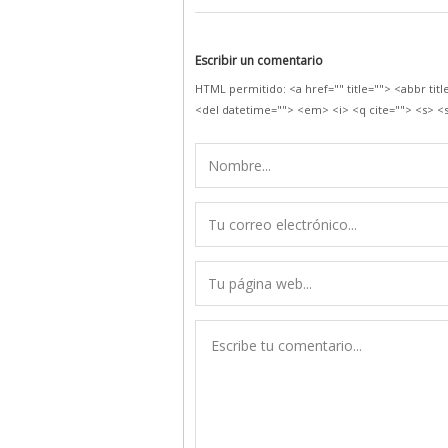
Escribir un comentario
HTML permitido: <a href="" title=""> <abbr tit
<del datetime=""> <em> <i> <q cite=""> <s> <s