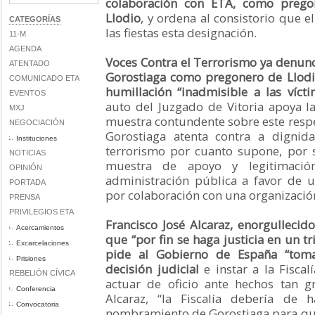
colaboración con ETA, como pregon
Llodio
, y ordena al consistorio que 
CATEGORÍAS
las fiestas esta designación.
11-M
AGENDA
Voces Contra el Terrorismo ya denun
ATENTADO
Gorostiaga como pregonero de Llodi
COMUNICADO ETA
humillación “inadmisible a las víct
EVENTOS
auto del Juzgado de Vitoria apoya l
MXJ
muestra contundente sobre este respe
NEGOCIACIÓN
Gorostiaga atenta contra a dignid
Instituciones
terrorismo por cuanto supone, por s
NOTICIAS
muestra de apoyo y legitimaci
OPINIÓN
administración pública a favor de
PORTADA
por colaboración con una organización
PRENSA
PRIVILEGIOS ETA
Francisco José Alcaraz, enorgullecido
Acercamientos
que “por fin se haga justicia en un tr
Excarcelaciones
pide al Gobierno de España “tom
Prisiones
decisión judicial
e instar a la Fiscal
REBELIÓN CÍVICA
actuar de oficio ante hechos tan g
Conferencia
Alcaraz, “la Fiscalía debería de 
Convocatoria
nombramiento de Gorostiaga para que