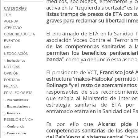
médicos, sociólogos, enfermeros y c
activa en la “izquierda abertzale” es 
CATEGORÍAS
listas trampa de presos de ETA con 
11-M
graves para reclamar su libertad inme
AGENDA
ATENTADO
El entramado de ETA en la Sanidad f
COMUNICADO ETA
asociación Voces Contra el Terroris
EVENTOS
de las competencias sanitarias a l
MXJ
permiten los beneficios penitenciar
NEGOCIACIÓN
banda”
, como ya denunció esta asocia
Instituciones
NOTICIAS
El presidente de VCT, F
rancisco José 
OPINIÓN
estructura ‘makos-Halboka’ permitió l
PORTADA
Bolinaga “y el resto de acercamientos
PRENSA
responsables de sus reconocimient
PRIVILEGIOS ETA
que señala al Ministerio de Interio
Acercamientos
estrategia sanitaria de ETA por
Excarcelaciones
entramado etarra en la Sanidad del Pa
Prisiones
REBELIÓN CÍVICA
Es por ello que
Alcaraz pide 
Conferencia
competencias sanitarias de las depe
Convocatoria
del País Vasco al sistema central
“con 