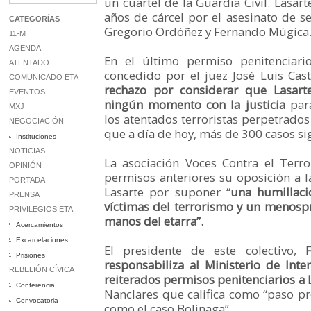
un cuartel de la Guardia Civil. Lasar
años de cárcel por el asesinato de se
CATEGORÍAS
Gregorio Ordóñez y Fernando Múgica
11-M
AGENDA
En el último permiso penitenciari
ATENTADO
concedido por el juez José Luis Cas
COMUNICADO ETA
rechazo por considerar que Lasar
EVENTOS
ningún momento con la justicia
para
MXJ
los atentados terroristas perpetrados
NEGOCIACIÓN
que a día de hoy, más de 300 casos sig
Instituciones
NOTICIAS
La asociación Voces Contra el Terr
OPINIÓN
permisos anteriores su oposición a l
PORTADA
Lasarte por suponer “
una humillaci
PRENSA
víctimas del terrorismo y un menospr
PRIVILEGIOS ETA
manos del etarra”.
Acercamientos
Excarcelaciones
El presidente de este colectivo,
Prisiones
responsabiliza al Ministerio de Inte
REBELIÓN CÍVICA
reiterados permisos penitenciarios a 
Conferencia
Nanclares que califica como “paso pre
Convocatoria
como el caso Bolinaga”.