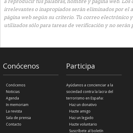
a reproducir tus palabras, nombre y página web. Los
irrelevantes o inapropiados serán eliminados por el 
página web según su criterio. Tu correo electrónico 
utilizados sólo para tareas de verificación y no serán 
Conócenos
Participa
Conócenos
Ayúdanos a concienciar a la
Noticias
sociedad contra la lacra del
Agenda
terrorismo en España:
In memoriam
Haz un donativo
La revista
Hazte amigo
Sala de prensa
Haz un legado
Contacto
Hazte voluntario
Suscríbete al boletín