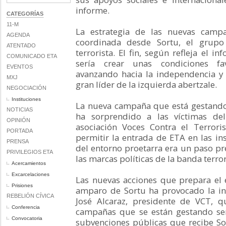
informe.
CATEGORÍAS
11-M
La estrategia de las nuevas campa
AGENDA
coordinada desde Sortu, el grupo
ATENTADO
terrorista. El fin, según refleja el i
COMUNICADO ETA
sería crear unas condiciones fa
EVENTOS
avanzando hacia la independencia y 
MXJ
gran líder de la izquierda abertzale.
NEGOCIACIÓN
Instituciones
La nueva campaña que está gestando 
NOTICIAS
ha sorprendido a las víctimas del
OPINIÓN
asociación Voces Contra el Terror
PORTADA
permitir la entrada de ETA en las ins
PRENSA
del entorno proetarra era un paso pr
PRIVILEGIOS ETA
las marcas políticas de la banda terror
Acercamientos
Excarcelaciones
Las nuevas acciones que prepara el 
Prisiones
amparo de Sortu ha provocado la in
REBELIÓN CÍVICA
José Alcaraz, presidente de VCT, 
Conferencia
campañas que se están gestando ser
Convocatoria
subvenciones públicas que recibe Sor