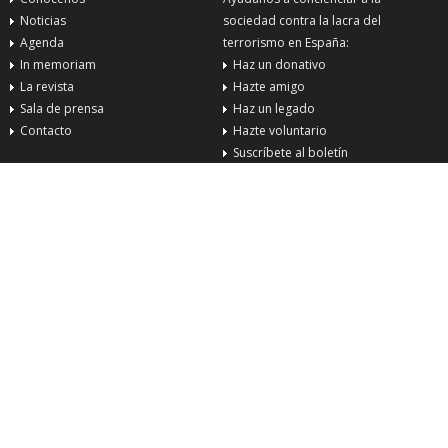
Noticias
sociedad contra la lacra del
Agenda
terrorismo en España:
In memoriam
Haz un donativo
La revista
Hazte amigo
Sala de prensa
Haz un legado
Contacto
Hazte voluntario
Suscríbete al boletín