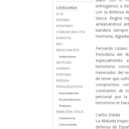
entregamos a Reg
CATEGORÍAS
con la defensa d
11-M
Vasca. Regina re
AGENDA
amilanándose ant
ATENTADO
bandera siempre
COMUNICADO ETA
memoria, dignidad 
EVENTOS
MXJ
Fernando Lázaro
NEGOCIACIÓN
Periodista del d
Instituciones
especialmente a
NOTICIAS
terrorismo como
OPINIÓN
merecedor del re
PORTADA
de tener que sufri
PRENSA
compromiso con
PRIVILEGIOS ETA
constantes de to
Acercamientos
personal por la
Excarcelaciones
terrorismo le hac
Prisiones
REBELIÓN CÍVICA
Carlos Dávila
Conferencia
La dilatada trayec
Convocatoria
defensa de España