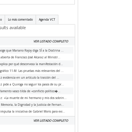
do
Lo más comentado
Agenda VCT
ults available
VER LISTADO COMPLETO
xige que Mariano Rajoy diga SÍ a la Doctrina ...
 abierta de Francisco José Alcaraz al Ministr...
xplica por qué desconvoca la manifestación d...
ráfico 11-M: Las pruebas más relevantes del ...
az evidencia en un artículo la traición del ...
az pide a Quiroga no seguir los pasos de su pr...
rlamento vasco tilda de «conflicto político�...
az: «La muerte de mi hermano y mis dos sobrin...
a Memoria, la Dignidad y la Justicia de Fernan...
impulsa la iniciativa de Gabriel Moris para exi...
VER LISTADO COMPLETO