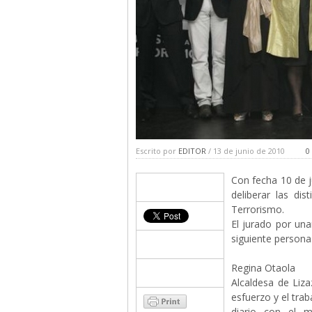
Escrito por
EDITOR
/ 13 de junio de 2010
0
Con fecha 10 de j
deliberar las di
Terrorismo.
El jurado por una
siguiente persona
Regina Otaola
Alcaldesa de Liz
esfuerzo y el tra
diario con el m