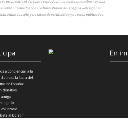
 su propietario el derecho a reproducir tus palabras, nombre y página
os serán eliminados por el administrador de la página web según su
erán utilizados sólo para tareas de verificación y no serán publicados.
ticipa
En im
s a concienciar a la
d contra la lacra del
smo en España:
n donativo
 amigo
n legado
 voluntario
íbete al boletín