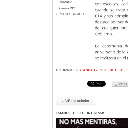
Homenaje
con escoltas. Car
Premios VCT
cuando se trata d
TEMA DESTACADO
ETA y sus cómplic
destaca por ser 
de cualquier inte
Gobierno.
La ceremonia de
aniversario de la
se realizará en e
ARCHIVADO EN
AGENDA
,
EVENTOS
,
NOTICIAS
,
P
« Artículo anterior
TAMBIÉN TE PUEDE INTERESAR...