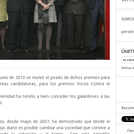
SOMOS
persona
ÚNET
Política 
unio de 2010 se reunió el jurado de dichos premios para
stintas candidaturas, para los premios Voces Contra el
nimidad ha tenido a bien conceder los galardones a las
s:
Recome
aza, desde mayo de 2007, ha demostrado que desde el
bajo diario es posible cambiar una sociedad que convive a
Fac
iedo la extorsión y el terror . Con este galardón