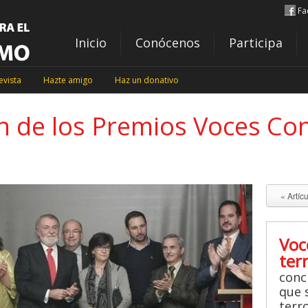
Fa
Inicio
Conócenos
Participa
evista
Hazte amigo
Haz un donativo
n de los Premios Voces Con
« Artíc
Voc
ter
conc
que s
terr