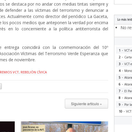
los se destaca por no andar con medias tintas siempre y
e defender a las víctimas del terrorismo y denunciar a
es. Actualmente como director del periódico La Gaceta,
Lo más leí
de los pocos medios que anteponen la verdad por encima
No res
rés en lo concerniente a la política antiterrorista del
 entrega coincidirá con la conmemoración del 10º
-
1
VCT e
 Asociación Víctimas del Terrorismo Verde Esperanza que
-
2
Carta
l mes de noviembre.
-
3
VCT e
-
4
Monog
REMIOS VCT
,
REBELIÓN CÍVICA
-
5
Alcar
-
6
Alcar
-
7
El Pa
-
8
Alcar
Siguiente artículo »
-
9
Por l
-
10
VCT 