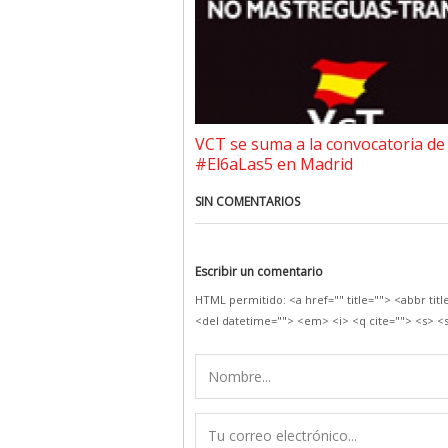
VCT se suma a la convocatoria de
#El6aLas5 en Madrid
SIN COMENTARIOS
Escribir un comentario
HTML permitido: <a href="" title=""> <abbr tit
<del datetime=""> <em> <i> <q cite=""> <s> <s