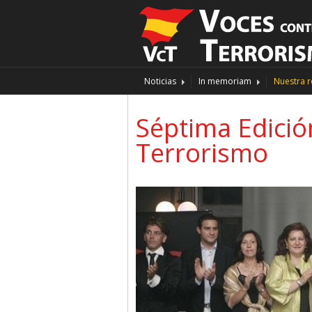
Noticias
In memoriam
Nuestra r
Séptima Edició
Terrorismo