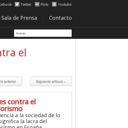
cebook
Twitter
Flickr
Youtube
Sala de Prensa
Contacto
tra el
ulo anterior
Siguiente artículo »
es contra el
rorismo
iencia a la sociedad de lo
ignifica la lacra del
orismo en España.