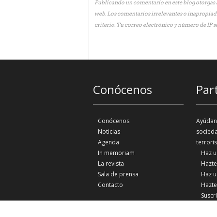
Publicando un comentario en este blog otorgas a
web. Los comentarios irrelevantes o inapropiad
criterio. Tu correo electrónico y número de IP s
Conócenos
Par
Conócenos
Ayúdano
Noticias
socieda
Agenda
terrori
In memoriam
Haz u
La revista
Hazte
Sala de prensa
Haz u
Contacto
Hazte
Suscr