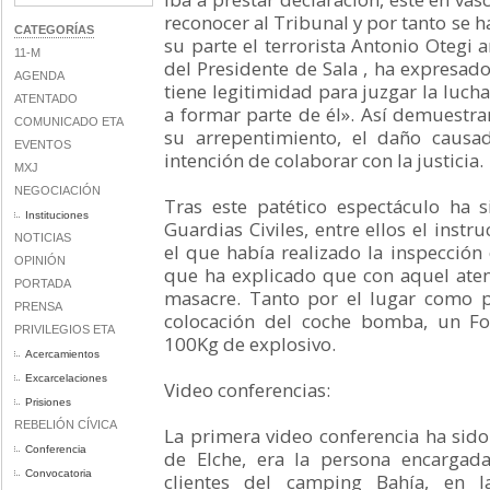
reconocer al Tribunal y por tanto se h
CATEGORÍAS
su parte el terrorista Antonio Otegi 
11-M
del Presidente de Sala , ha expresado
AGENDA
tiene legitimidad para juzgar la lucha
ATENTADO
a formar parte de él». Así demuestran
COMUNICADO ETA
su arrepentimiento, el daño causa
EVENTOS
intención de colaborar con la justicia.
MXJ
NEGOCIACIÓN
Tras este patético espectáculo ha s
Instituciones
Guardias Civiles, entre ellos el instru
NOTICIAS
el que había realizado la inspección 
OPINIÓN
que ha explicado que con aquel at
PORTADA
masacre. Tanto por el lugar como po
PRENSA
colocación del coche bomba, un Fo
PRIVILEGIOS ETA
100Kg de explosivo.
Acercamientos
Excarcelaciones
Video conferencias:
Prisiones
REBELIÓN CÍVICA
La primera video conferencia ha sido
Conferencia
de Elche, era la persona encargad
Convocatoria
clientes del camping Bahía, en l