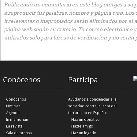
Publicando un comentario en este blog otorgas a su p
a reproducir tus palabras, nombre y página web. Los
irrelevantes o inapropiados serán eliminados por el 
página web según su criterio. Tu correo electrónico 
utilizados sólo para tareas de verificación y no serán 
Conócenos
Participa
Conócenos
Ayúdanos a concienciar a la
Noticias
sociedad contra la lacra del
Agenda
terrorismo en España:
In memoriam
Haz un donativo
La revista
Hazte amigo
Sala de prensa
Haz un legado