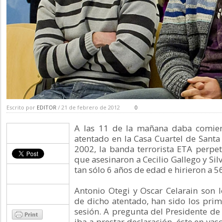
Escrito por
EDITOR
/ 21 de febrero de 2012
0
A las 11 de la mañana daba comienz
atentado en la Casa Cuartel de Santa 
2002, la banda terrorista ETA perpe
que asesinaron a Cecilio Gallego y Sil
tan sólo 6 años de edad e hirieron a 5
Antonio Otegi y Oscar Celarain son l
de dicho atentado, han sido los prime
sesión. A pregunta del Presidente de 
iba a prestar declaración, éste en va