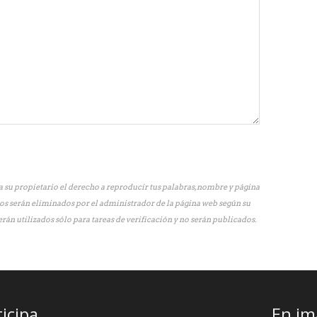
 su propietario el derecho a reproducir tus palabras, nombre y página
os serán eliminados por el administrador de la página web según su
erán utilizados sólo para tareas de verificación y no serán publicados.
ticipa
En im