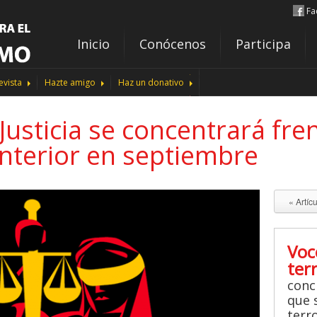
Fa
Inicio
Conócenos
Participa
evista
Hazte amigo
Haz un donativo
Justicia se concentrará fren
Interior en septiembre
« Artíc
Voc
ter
conc
que s
terr