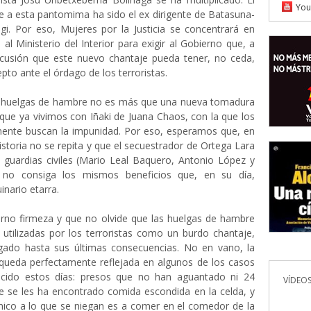
You
 a esta pantomima ha sido el ex dirigente de Batasuna-
gi. Por eso, Mujeres por la Justicia se concentrará en
al Ministerio del Interior para exigir al Gobierno que, a
rcusión que este nuevo chantaje pueda tener, no ceda,
pto ante el órdago de los terroristas.
 huelgas de hambre no es más que una nueva tomadura
que ya vivimos con Iñaki de Juana Chaos, con la que los
amente buscan la impunidad. Por eso, esperamos que, en
istoria no se repita y que el secuestrador de Ortega Lara
 guardias civiles (Mario Leal Baquero, Antonio López y
 no consiga los mismos beneficios que, en su día,
inario etarra.
erno firmeza y que no olvide que las huelgas de hambre
utilizadas por los terroristas como un burdo chantaje,
gado hasta sus últimas consecuencias. No en vano, la
queda perfectamente reflejada en algunos de los casos
ido estos días: presos que no han aguantado ni 24
VÍDEOS
e se les ha encontrado comida escondida en la celda, y
nico a lo que se niegan es a comer en el comedor de la