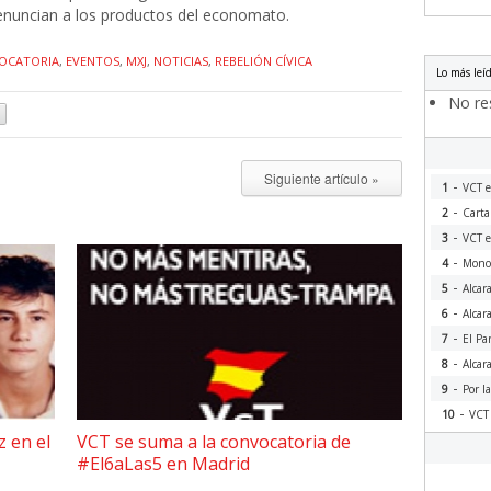
renuncian a los productos del economato.
OCATORIA
,
EVENTOS
,
MXJ
,
NOTICIAS
,
REBELIÓN CÍVICA
Lo más leí
No res
Siguiente artículo »
-
1
VCT e
-
2
Carta
-
3
VCT e
-
4
Monog
-
5
Alcar
-
6
Alcar
-
7
El Pa
-
8
Alcar
-
9
Por l
-
10
VCT 
z en el
VCT se suma a la convocatoria de
#El6aLas5 en Madrid