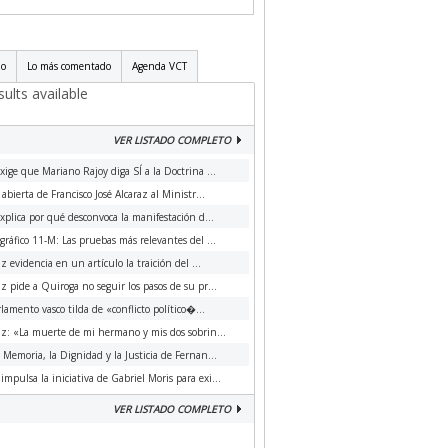
do
Lo más comentado
Agenda VCT
ults available
VER LISTADO COMPLETO
xige que Mariano Rajoy diga SÍ a la Doctrina ...
 abierta de Francisco José Alcaraz al Ministr...
xplica por qué desconvoca la manifestación d...
ráfico 11-M: Las pruebas más relevantes del ...
az evidencia en un artículo la traición del ...
az pide a Quiroga no seguir los pasos de su pr...
rlamento vasco tilda de «conflicto político�...
az: «La muerte de mi hermano y mis dos sobrin...
a Memoria, la Dignidad y la Justicia de Fernan...
impulsa la iniciativa de Gabriel Moris para exi...
VER LISTADO COMPLETO