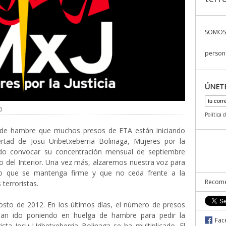
SOMOS
persona
ÚNET
0
Política 
 de hambre que muchos presos de ETA están iniciando
bertad de Josu Uribetxeberria Bolinaga, Mujeres por la
dido convocar su concentración mensual de septiembre
rio del Interior. Una vez más, alzaremos nuestra voz para
rno que se mantenga firme y que no ceda frente a la
Recome
terroristas.
osto de 2012. En los últimos días, el número de presos
han ido poniendo en huelga de hambre para pedir la
Fac
rista Josu Uribetxeberria Bolinaga se ha multiplicado. El