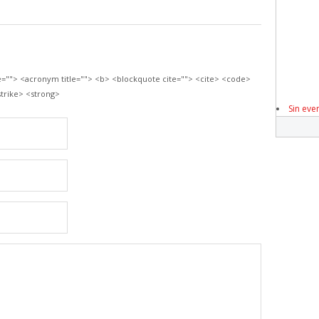
le=""> <acronym title=""> <b> <blockquote cite=""> <cite> <code>
trike> <strong>
Sin eve