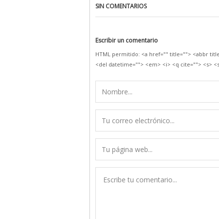
SIN COMENTARIOS
Escribir un comentario
HTML permitido: <a href="" title=""> <abbr tit
<del datetime=""> <em> <i> <q cite=""> <s> <s