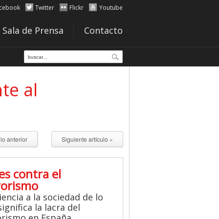
cebook
Twitter
Flickr
Youtube
Sala de Prensa
Contacto
te al
ulo anterior
Siguiente artículo »
es contra el
rorismo
iencia a la sociedad de lo
ignifica la lacra del
orismo en España.