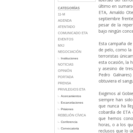
último en sumarse
CATEGORÍAS
ETA, Arnaldo Ote
11-M
septiembre frente 
AGENDA
pesar de la repe
ATENTADO
bajo ningún conce
COMUNICADO ETA
EVENTOS
Esta campaña de
MXJ
de pelo, como la 
NEGOCIACIÓN
terroristas únic
Instituciones
esta ocasión, la h
NOTICIAS
y asesino de tres
OPINIÓN
Pedro Galnares)
PORTADA
obtuviera el sangu
PRENSA
PRIVILEGIOS ETA
Exigimos al Gobi
Acercamientos
siempre han sido 
Excarcelaciones
que nunca ha lle
Prisiones
cobardía de ETA 
REBELIÓN CÍVICA
que hemos conoc
Conferencia
horas, o a los qu
Convocatoria
reclusos que lo ú