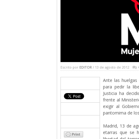
Escrito por
EDITOR
/ 13 de agosto de 2012
Ante las huelgas
para pedir la li
Justicia ha deci
frente al Ministe
exigir al Gobie
pantomima de los 
Madrid, 13 de ag
etarras que se 
libertad del terro