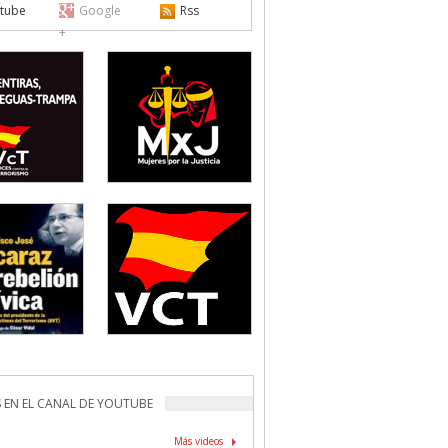
tube
Google
Rss
+
 EN EL CANAL DE YOUTUBE
Más videos