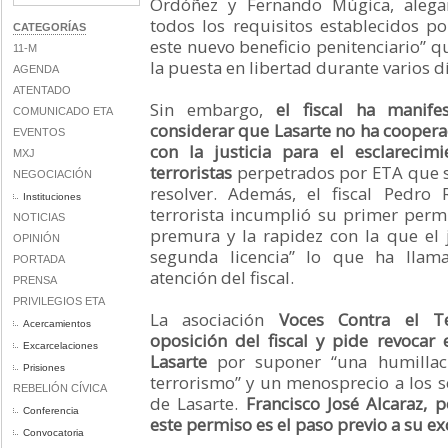
Ordóñez y Fernando Múgica, aleg
todos los requisitos establecidos po
CATEGORÍAS
este nuevo beneficio penitenciario” q
11-M
la puesta en libertad durante varios d
AGENDA
ATENTADO
Sin embargo,
el fiscal ha manif
COMUNICADO ETA
considerar que Lasarte no ha coope
EVENTOS
con la justicia para el esclarecim
MXJ
terroristas
perpetrados por ETA que si
NEGOCIACIÓN
resolver. Además, el fiscal Pedro
Instituciones
terrorista incumplió su primer permi
NOTICIAS
premura y la rapidez con la que el 
OPINIÓN
segunda licencia” lo que ha llam
PORTADA
atención del fiscal.
PRENSA
PRIVILEGIOS ETA
La asociación
Voces Contra el Te
Acercamientos
oposición del fiscal y pide revocar 
Excarcelaciones
Lasarte
por suponer “una humillaci
Prisiones
terrorismo” y un menosprecio a los 
REBELIÓN CÍVICA
de Lasarte.
Francisco José Alcaraz, p
Conferencia
este permiso es el paso previo a su ex
Convocatoria