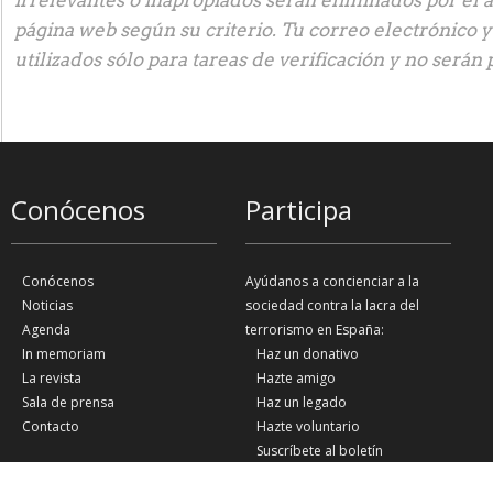
irrelevantes o inapropiados serán eliminados por el 
página web según su criterio. Tu correo electrónico 
utilizados sólo para tareas de verificación y no serán 
Conócenos
Participa
Conócenos
Ayúdanos a concienciar a la
Noticias
sociedad contra la lacra del
Agenda
terrorismo en España:
In memoriam
Haz un donativo
La revista
Hazte amigo
Sala de prensa
Haz un legado
Contacto
Hazte voluntario
Suscríbete al boletín