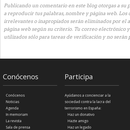
Publicando un comentario en este blog otorgas a su p
a reproducir tus palabras, nombre y página web. Los
irrelevantes o inapropiados serán eliminados por el 
página web según su criterio. Tu correo electrónico 
utilizados sólo para tareas de verificación y no serán 
Conócenos
Participa
Conócenos
Ayúdanos a concienciar a la
Noticias
sociedad contra la lacra del
Agenda
terrorismo en España:
In memoriam
Haz un donativo
La revista
Hazte amigo
Sala de prensa
Haz un legado