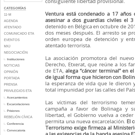
consiguiente libertad provisional.
CATEGORÍAS
Ventura está condenado a 17 años d
11-M
asesinar a dos guardias civiles el 
AGENDA
detenido en Bélgica en octubre de 20
ATENTADO
dos meses después. El arresto se pr
COMUNICADO ETA
orden europea de detención y ent
EVENTOS
atentado terrorista.
MXJ
NEGOCIACIÓN
La asociación promotora del nuevo
Instituciones
Derecho, Etxerat, que reúne a los fam
NOTICIAS
de ETA,
alega “cáncer terminal” en e
OPINIÓN
de igual forma que hicieron con Boli
PORTADA
la esperanza de vida que le dieron 
PRENSA
total impunidad por las calles del Paí
PRIVILEGIOS ETA
Acercamientos
Las víctimas del terrorismo teme
Excarcelaciones
campaña a favor de Bolinaga y su
Prisiones
libertad, el Gobierno vuelva a ceder 
REBELIÓN CÍVICA
permita una nueva excarcelación.
El 
Conferencia
Terrorismo exige firmeza al Ministeri
Convocatoria
a las exigencias de la banda asesina 