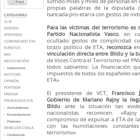
sufrido miles y miles de personas en 
propias palabras de la diputada 
bancada pro-etarra con gestos de ind
CATEGORÍAS
11-M
Para las víctimas del terrorismo es 
AGENDA
Partido Nacionalista Vasco
, en cu
ATENTADO
ocultado gestos de complicidad co
COMUNICADO ETA
brazo político de ETA,
reconozca
en
EVENTOS
vinculación directa entre Bildu y la b
MXJ
de Voces Contra el Terrorismo «el PNV
NEGOCIACIÓN
todos sabíamos: La financiación q
Instituciones
impuestos de todos los españoles van 
NOTICIAS
ETA».
OPINIÓN
PORTADA
El presidente de VCT,
Francisco 
PRENSA
Gobierno de Mariano Rajoy la ileg
PRIVILEGIOS ETA
Bildu
ante la situación tan evid
Acercamientos
nacionalistas reconocen. «Ra
Excarcelaciones
compromiso de expulsar a ETA de las
Prisiones
con las humillaciones constante
REBELIÓN CÍVICA
terrorismo».
Conferencia