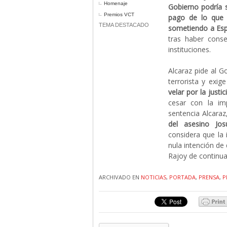
Homenaje
Gobierno podría s
Premios VCT
pago de lo que 
TEMA DESTACADO
sometiendo a Es
tras haber conse
instituciones.
Alcaraz pide al 
terrorista y exig
velar por la just
cesar con la im
sentencia Alcaraz
del asesino Josu
considera que la
nula intención de 
Rajoy de continua
ARCHIVADO EN
NOTICIAS
,
PORTADA
,
PRENSA
,
P