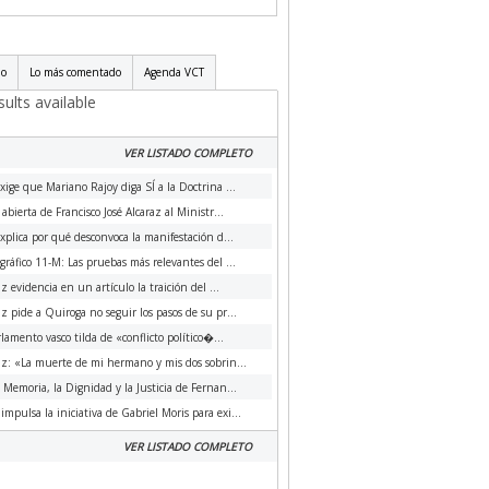
do
Lo más comentado
Agenda VCT
ults available
VER LISTADO COMPLETO
xige que Mariano Rajoy diga SÍ a la Doctrina ...
 abierta de Francisco José Alcaraz al Ministr...
xplica por qué desconvoca la manifestación d...
ráfico 11-M: Las pruebas más relevantes del ...
az evidencia en un artículo la traición del ...
az pide a Quiroga no seguir los pasos de su pr...
rlamento vasco tilda de «conflicto político�...
az: «La muerte de mi hermano y mis dos sobrin...
a Memoria, la Dignidad y la Justicia de Fernan...
impulsa la iniciativa de Gabriel Moris para exi...
VER LISTADO COMPLETO