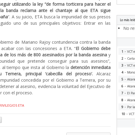
eguir utilizando la ley “de forma torticera para hacer el
la banda reclama ante el chantaje al que ETA sigue
paña
”. A su juicio, ETA busca la impunidad de sus presos
Lo más leí
guido uno de sus principales objetivos: Entrar en las
No res
Gobierno de Mariano Rajoy contundencia contra la banda
e acabar con las concesiones a ETA. “
El Gobierno debe
-
1
VCT e
icia de los más de 800 asesinados por la banda asesina
y
-
2
Carta
punidad que pretende conseguir para sus asesinos”,
-
3
VCT e
, al tiempo que insta al Gobierno la
detención inmediata
-
4
Monog
 Ternera, principal ‘cabecilla del proceso’.
Alcaraz
-
 impunidad concedida por el Gobierno a Ternera, por su
5
Alcar
-
detener al asesino, evidencia la voluntad del Ejecutivo de
6
Alcar
r con el proceso.
-
7
El Pa
-
8
Alcar
RIVILEGIOS ETA
-
9
Por l
-
10
VCT 