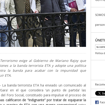
SOMOS
persona
ÚNET
Política 
 Terrorismo exige al Gobierno de Mariano Rajoy que
iones a la banda terrorista ETA y adopte una política
ntra la banda para acabar con la impunidad que
ir ETA.
Recome
La banda terrorista ETA ha enviado un comunicado al
 ‘Gara’ en el que considera ‘un punto de partida’ las
el Foro Social, constituido para impulsar el proceso de
mas calificaron de “indignante” por tratar de equiparar la
Fac
sta y asesina de ETA con una guerra convencional
entre