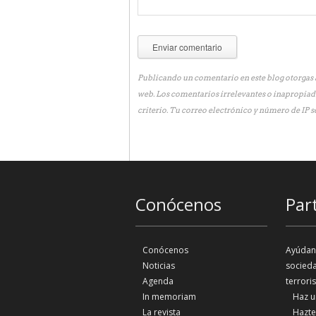
Publicando un comentario en este blog otorgas a
web. Los comentarios irrelevantes o inapropiad
criterio. Tu correo electrónico y número de IP s
Conócenos
Par
Conócenos
Ayúdano
Noticias
socieda
Agenda
terrori
In memoriam
Haz u
La revista
Hazte