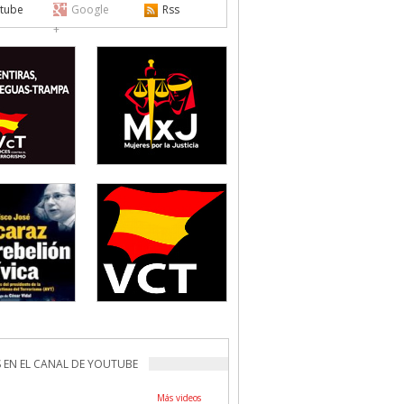
tube
Google
Rss
+
 EN EL CANAL DE YOUTUBE
Más videos