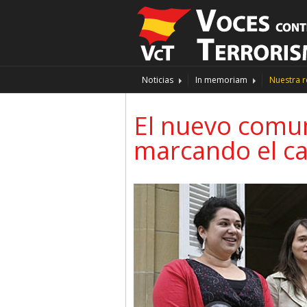
Noticias
In memoriam
Nuestra r
El nuevo comun
marcando el c