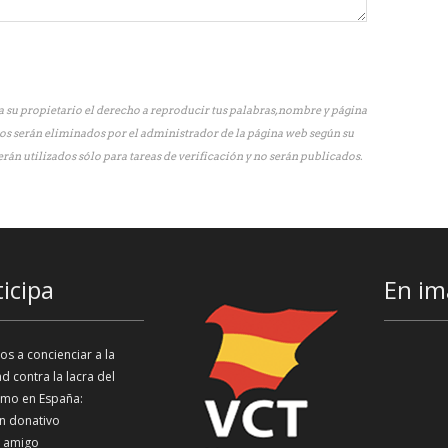
 su propietario el derecho a reproducir tus palabras, nombre y página
os serán eliminados por el administrador de la página web según su
erán utilizados sólo para tareas de verificación y no serán publicados.
ticipa
En im
s a concienciar a la
d contra la lacra del
smo en España:
n donativo
 amigo