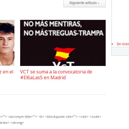
Siguiente artículo »
Sin eve
z en el
VCT se suma a la convocatoria de
#El6aLas5 en Madrid
le=""> <acronym title=""> <b> <blockquote cite=""> <cite> <code>
trike> <strong>