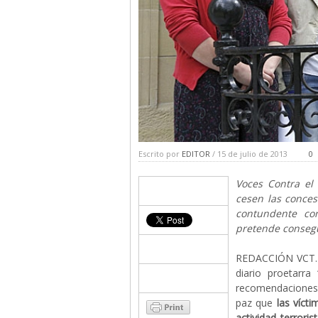
Escrito por
EDITOR
/ 15 de julio de 2013
0
Voces Contra el
cesen las conces
contundente co
pretende consegu
REDACCIÓN VCT.- 
diario proetarra
recomendaciones d
paz que
las vícti
actividad terrori