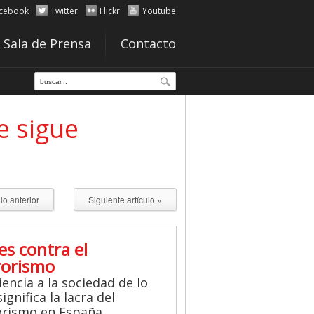
cebook
Twitter
Flickr
Youtube
Sala de Prensa
Contacto
e sigue
ulo anterior
Siguiente artículo »
es contra el
rorismo
iencia a la sociedad de lo
ignifica la lacra del
orismo en España.