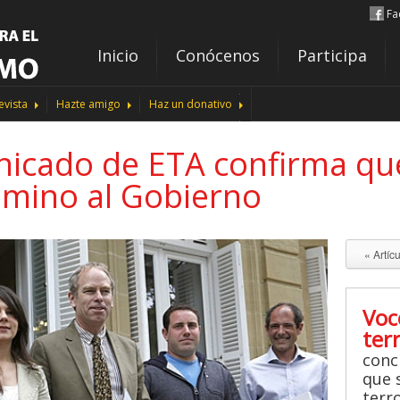
Fa
Inicio
Conócenos
Participa
evista
Hazte amigo
Haz un donativo
icado de ETA confirma qu
amino al Gobierno
« Artíc
Voc
ter
conc
que s
terr