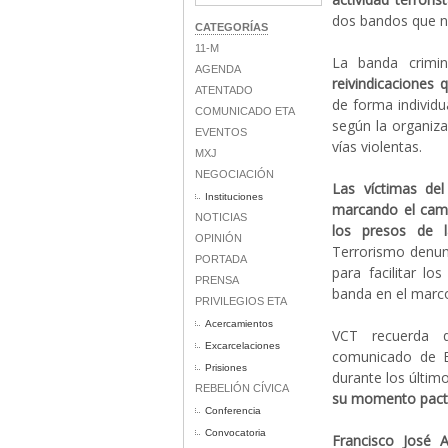
dos bandos que nu
CATEGORÍAS
11-M
La banda crimi
AGENDA
reivindicaciones 
ATENTADO
de forma individu
COMUNICADO ETA
según la organiza
EVENTOS
vías violentas.
MXJ
NEGOCIACIÓN
Las víctimas del
Instituciones
marcando el cami
NOTICIAS
los presos de l
OPINIÓN
Terrorismo denunc
PORTADA
para facilitar l
PRENSA
banda en el marco 
PRIVILEGIOS ETA
Acercamientos
VCT recuerda q
Excarcelaciones
comunicado de E
Prisiones
durante los últim
REBELIÓN CÍVICA
su momento pactó
Conferencia
Convocatoria
Francisco José A