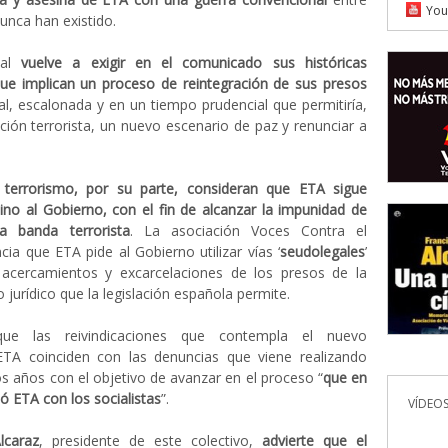
You
nca han existido.
nal
vuelve a exigir en el comunicado sus históricas
que implican un proceso de reintegración de sus presos
al, escalonada y en un tiempo prudencial que permitiría,
ción terrorista, un nuevo escenario de paz y renunciar a
 terrorismo, por su parte, consideran que ETA sigue
no al Gobierno, con el fin de alcanzar la impunidad de
a banda terrorista
. La asociación Voces Contra el
ia que ETA pide al Gobierno utilizar vías ‘
seudolegales
’
os acercamientos y excarcelaciones de los presos de la
jurídico que la legislación española permite.
ue las reivindicaciones que contempla el nuevo
TA coinciden con las denuncias que viene realizando
os años con el objetivo de avanzar en el proceso “
que en
 ETA con los socialistas
”.
VÍDEOS
lcaraz
, presidente de este colectivo,
advierte que el