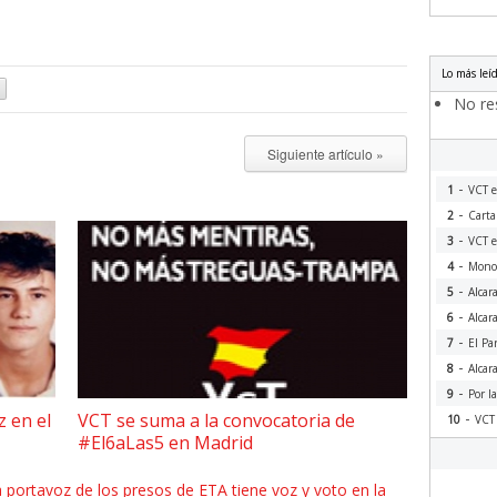
Lo más leí
No res
Siguiente artículo »
-
1
VCT e
-
2
Carta
-
3
VCT e
-
4
Monog
-
5
Alcar
-
6
Alcar
-
7
El Pa
-
8
Alcar
-
9
Por l
-
z en el
VCT se suma a la convocatoria de
10
VCT 
#El6aLas5 en Madrid
 portavoz de los presos de ETA tiene voz y voto en la