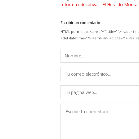
reforma educativa | El Heraldo Monta
Escribir un comentario
HTML permitido: <a href="" title=""> <abbr tit
<del datetime=""> <em> <i> <q cite=""> <s> <s