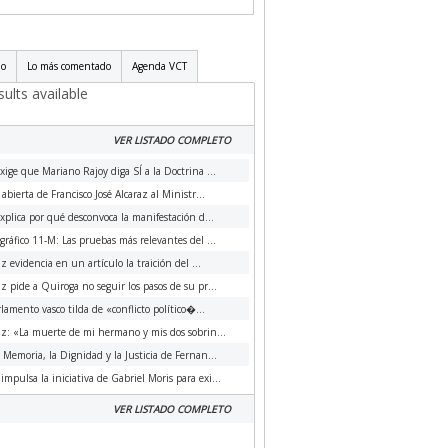
do
Lo más comentado
Agenda VCT
ults available
VER LISTADO COMPLETO
xige que Mariano Rajoy diga SÍ a la Doctrina ...
 abierta de Francisco José Alcaraz al Ministr...
xplica por qué desconvoca la manifestación d...
ráfico 11-M: Las pruebas más relevantes del ...
az evidencia en un artículo la traición del ...
az pide a Quiroga no seguir los pasos de su pr...
rlamento vasco tilda de «conflicto político�...
az: «La muerte de mi hermano y mis dos sobrin...
a Memoria, la Dignidad y la Justicia de Fernan...
impulsa la iniciativa de Gabriel Moris para exi...
VER LISTADO COMPLETO