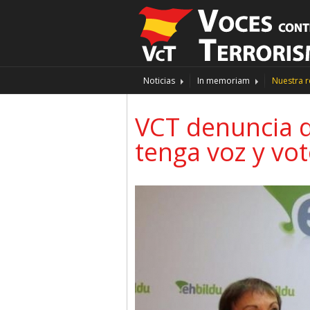
Noticias
In memoriam
Nuestra r
VCT denuncia q
tenga voz y vo