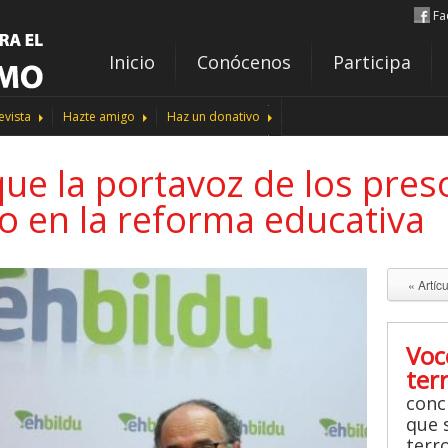
Fa
Inicio
Conócenos
Participa
evista
Hazte amigo
Haz un donativo
ue la portavoz de los pres
to en la reforma educativa
« Artíc
Voc
ter
conc
que s
terr