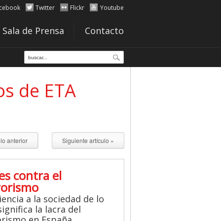
cebook
Twitter
Flickr
Youtube
Sala de Prensa
Contacto
os de ETA
ulo anterior
Siguiente artículo »
es contra el
rorismo
iencia a la sociedad de lo
ignifica la lacra del
orismo en España.