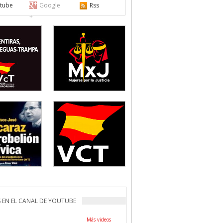
tube
Google
Rss
+
 EN EL CANAL DE YOUTUBE
Más videos