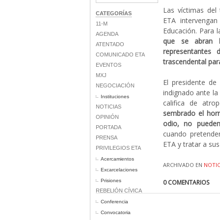
Las víctimas del
CATEGORÍAS
ETA intervengan
11-M
Educación. Para l
AGENDA
que se abran l
ATENTADO
representantes 
COMUNICADO ETA
trascendental para
EVENTOS
MXJ
El presidente de
NEGOCIACIÓN
indignado ante la
Instituciones
califica de atro
NOTICIAS
sembrado el horr
OPINIÓN
odio, no pueden
PORTADA
cuando pretenden 
PRENSA
ETA y tratar a sus
PRIVILEGIOS ETA
Acercamientos
ARCHIVADO EN
NOTIC
Excarcelaciones
Prisiones
0 COMENTARIOS
REBELIÓN CÍVICA
Conferencia
Convocatoria