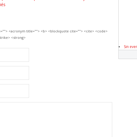
ñés
le=""> <acronym title=""> <b> <blockquote cite=""> <cite> <code>
trike> <strong>
Sin eve