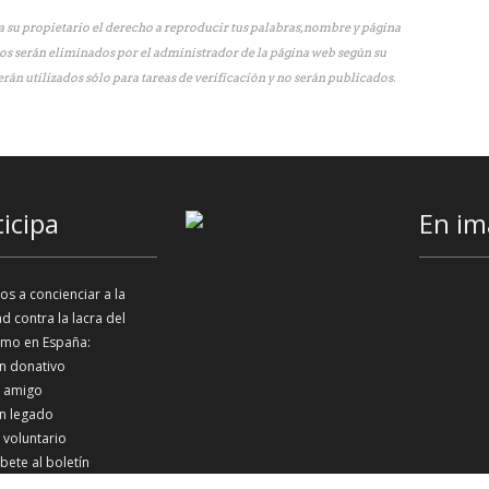
 su propietario el derecho a reproducir tus palabras, nombre y página
os serán eliminados por el administrador de la página web según su
erán utilizados sólo para tareas de verificación y no serán publicados.
ticipa
En im
s a concienciar a la
d contra la lacra del
smo en España:
n donativo
 amigo
n legado
 voluntario
íbete al boletín