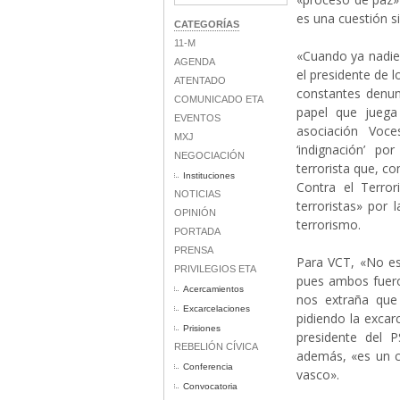
es una cuestión s
CATEGORÍAS
11-M
«Cuando ya nadie
AGENDA
el presidente de l
ATENTADO
constantes denunc
COMUNICADO ETA
papel que juega
EVENTOS
asociación Voce
MXJ
‘indignación’ p
NEGOCIACIÓN
terrorista que, c
Instituciones
Contra el Terro
NOTICIAS
terroristas» por 
OPINIÓN
terrorismo.
PORTADA
PRENSA
Para VCT, «No es
PRIVILEGIOS ETA
pues ambos fueron
Acercamientos
nos extraña que 
Excarcelaciones
pidiendo la excar
Prisiones
presidente del 
REBELIÓN CÍVICA
además, «es un cl
Conferencia
vasco».
Convocatoria