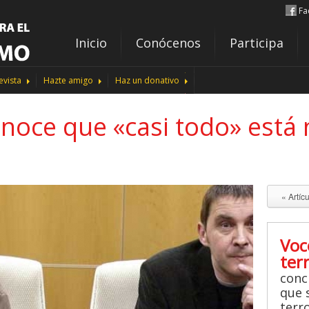
Fa
Inicio
Conócenos
Participa
evista
Hazte amigo
Haz un donativo
noce que «casi todo» está
« Artíc
Voc
ter
conc
que s
terr