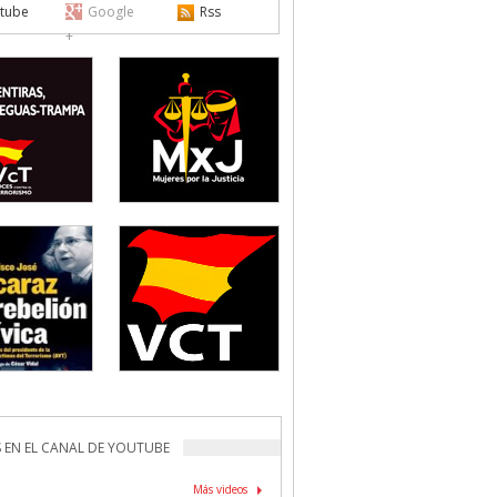
tube
Google
Rss
+
 EN EL CANAL DE YOUTUBE
Más videos