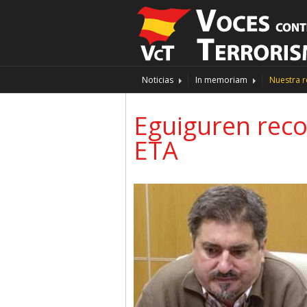
Noticias
In memoriam
Nuestra r
Eguiguren reco
ETA