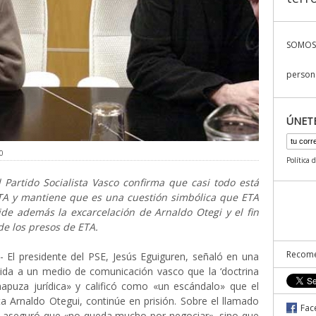
SOMOS
persona
ÚNET
0
Política 
l Partido Socialista Vasco confirma que casi todo está
TA y mantiene que es una cuestión simbólica que ETA
ide además la excarcelación de Arnaldo Otegi y el fin
de los presos de ETA.
Recome
El presidente del PSE, Jesús Eguiguren, señaló en una
dida a un medio de comunicación vasco que la ‘doctrina
hapuza jurídica» y calificó como «un escándalo» que el
ta Arnaldo Otegui, continúe en prisión. Sobre el llamado
Fac
 aseguró que «no queda mucho por negociar», sino que