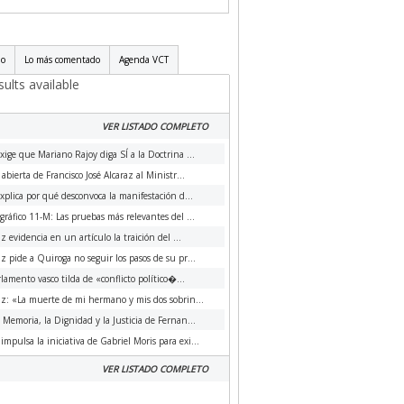
do
Lo más comentado
Agenda VCT
ults available
VER LISTADO COMPLETO
xige que Mariano Rajoy diga SÍ a la Doctrina ...
 abierta de Francisco José Alcaraz al Ministr...
xplica por qué desconvoca la manifestación d...
ráfico 11-M: Las pruebas más relevantes del ...
az evidencia en un artículo la traición del ...
az pide a Quiroga no seguir los pasos de su pr...
rlamento vasco tilda de «conflicto político�...
az: «La muerte de mi hermano y mis dos sobrin...
a Memoria, la Dignidad y la Justicia de Fernan...
impulsa la iniciativa de Gabriel Moris para exi...
VER LISTADO COMPLETO