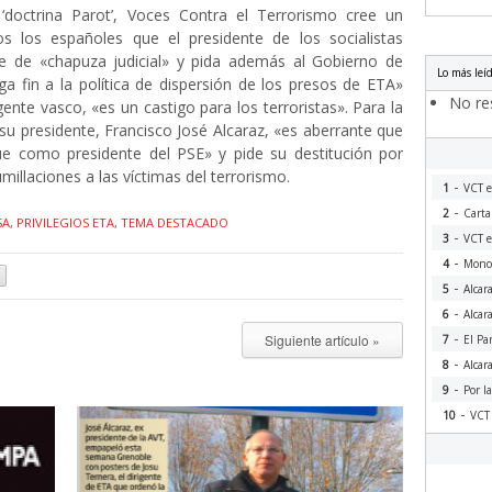
 ‘doctrina Parot’, Voces Contra el Terrorismo cree un
os los españoles que el presidente de los socialistas
que de «chapuza judicial» y pida además al Gobierno de
Lo más leí
 fin a la política de dispersión de los presos de ETA»
No res
gente vasco, «es un castigo para los terroristas». Para la
su presidente, Francisco José Alcaraz, «es aberrante que
úe como presidente del PSE» y pide su destitución por
illaciones a las víctimas del terrorismo.
-
1
VCT e
-
2
Carta
SA
,
PRIVILEGIOS ETA
,
TEMA DESTACADO
-
3
VCT e
-
4
Monog
-
5
Alcar
-
6
Alcar
-
Siguiente artículo »
7
El Pa
-
8
Alcar
-
9
Por l
-
10
VCT 