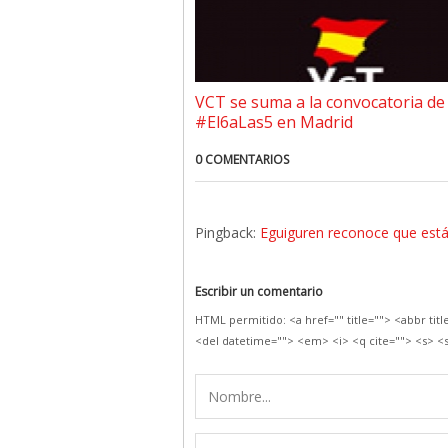
VCT se suma a la convocatoria de
#El6aLas5 en Madrid
0 COMENTARIOS
Pingback:
Eguiguren reconoce que está
Escribir un comentario
HTML permitido: <a href="" title=""> <abbr tit
<del datetime=""> <em> <i> <q cite=""> <s> <s