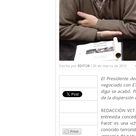
Escrito por
EDITOR
/ 20 de marzo de 2013
El Presidente de
negociado con E
diga se acabó. P
de la dispersión 
REDACCIÓN VCT.- 
entrevista conce
Parot’ es una «c
conocido terroris
«proceso de paz»