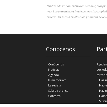
Publicando un comentario en este blog otorgas a
web. Los comentarios irrelevantes o inapropiad
criterio. Tu correo electrónico y número de IP s
Conócenos
Par
Conócenos
Ayúdano
Noticias
socieda
Agenda
terrori
In memoriam
Haz u
La revista
Hazte
Sala de prensa
Haz u
Contacto
Hazte
Suscr