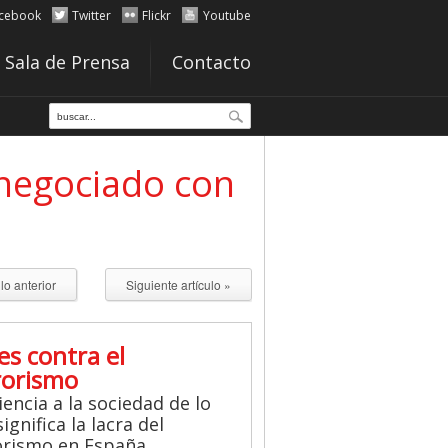
cebook
Twitter
Flickr
Youtube
Sala de Prensa
Contacto
 negociado con
ulo anterior
Siguiente artículo »
es contra el
rorismo
iencia a la sociedad de lo
ignifica la lacra del
orismo en España.