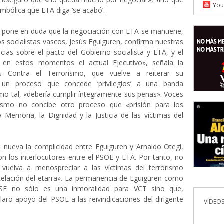
You
imbólica que ETA diga ‘se acabó’.
 pone en duda que la negociación con ETA se mantiene,
os socialistas vascos, Jesús Eguiguren, confirma nuestras
ias sobre el pacto del Gobierno socialista y ETA, y el
 en estos momentos el actual Ejecutivo», señala la
s Contra el Terrorismo, que vuelve a reiterar su
or un proceso que concede ‘privilegios’ a una banda
omo tal, «debería cumplir íntegramente sus penas». Voces
rismo no concibe otro proceso que «prisión para los
la Memoria, la Dignidad y la Justicia de las víctimas del
 nueva la complicidad entre Eguiguren y Arnaldo Otegi,
 los interlocutores entre el PSOE y ETA. Por tanto, no
vuelva a menospreciar a las víctimas del terrorismo
celación del etarra». La permanencia de Eguiguren como
PSE no sólo es una inmoralidad para VCT sino que,
aro apoyo del PSOE a las reivindicaciones del dirigente
VÍDEOS