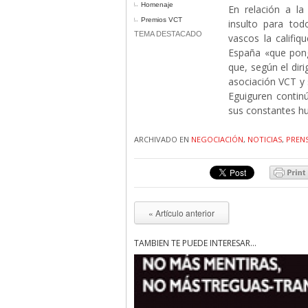
Homenaje
En relación a la
Premios VCT
insulto para tod
TEMA DESTACADO
vascos la califi
España «que ponga
que, según el diri
asociación VCT y 
Eguiguren contin
sus constantes hum
ARCHIVADO EN
NEGOCIACIÓN
,
NOTICIAS
,
PREN
« Artículo anterior
TAMBIÉN TE PUEDE INTERESAR...