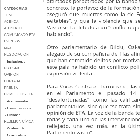
atentados perpetrados por la banda t
concreto, la portavoz de la formación 
CATEGORÍAS
aseguró que muertes como la de 
11-M
evitables”
, y que la violencia que s
AGENDA
Vasco se ha debido a un “conflicto q
ATENTADO
hablando”.
COMUNICADO ETA
EVENTOS
Otro parlamentario de Bildu, Oska
MXJ
alegato de su compañera de filas af
NEGOCIACIÓN
que han cometido delitos por motiva
Instituciones
este país ha habido un conflicto pol
NOTICIAS
expresión violenta”.
OPINIÓN
PORTADA
Para Voces Contra el Terrorismo, las 
PRENSA
en el Parlamento el pasado 14
PRIVILEGIOS ETA
“desafortunadas”, como las califica
Acercamientos
parlamentarios, sino que “se trata, si
Excarcelaciones
opinión de ETA
. La voz de la banda t
Prisiones
todas y cada una de las intervencion
REBELIÓN CÍVICA
reflejado, una vez más, en la últi
Conferencia
Parlamento vasco”.
Convocatoria