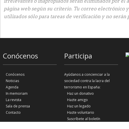
irrelevantes o inapropiados serán eliminados por el 
página web según su criterio. Tu correo electrónico 
utilizados sólo para tareas de verificación y no serán 
Conócenos
Participa
Conócenos
Ayúdanos a concienciar a la
Noticias
sociedad contra la lacra del
Agenda
terrorismo en España:
In memoriam
Haz un donativo
La revista
Hazte amigo
Sala de prensa
Haz un legado
Contacto
Hazte voluntario
Suscríbete al boletín