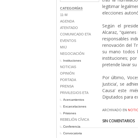
legitimar legalme
CATEGORÍAS
elecciones auton
11-M
AGENDA
Según el presid
ATENTADO
Alcaraz, “quienes
COMUNICADO ETA
responsables indi
EVENTOS
renovación del Tr
MXJ
su mano todos lo
NEGOCIACIÓN
instituciones; p
Instituciones
pretende lavar su
NOTICIAS
OPINIÓN
Por último, Voce
PORTADA
Justicia’, se adh
PRENSA
Causa’ este mié
PRIVILEGIOS ETA
Diputados para ex
Acercamientos
Excarcelaciones
ARCHIVADO EN
NOTIC
Prisiones
REBELIÓN CÍVICA
SIN COMENTARIOS
Conferencia
Convocatoria