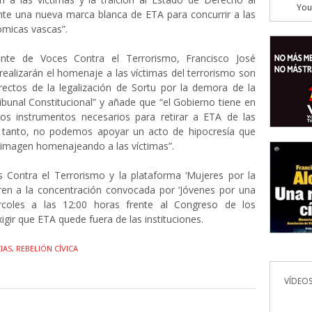
You
nte una nueva marca blanca de ETA para concurrir a las
ómicas vascas”.
ente de Voces Contra el Terrorismo, Francisco José
 realizarán el homenaje a las víctimas del terrorismo son
rectos de la legalización de Sortu por la demora de la
ibunal Constitucional” y añade que “el Gobierno tiene en
s instrumentos necesarios para retirar a ETA de las
or tanto, no podemos apoyar un acto de hipocresía que
 imagen homenajeando a las víctimas”.
s Contra el Terrorismo y la plataforma ‘Mujeres por la
ieren a la concentración convocada por ‘Jóvenes por una
rcoles a las 12:00 horas frente al Congreso de los
igir que ETA quede fuera de las instituciones.
IAS
,
REBELIÓN CÍVICA
VÍDEOS