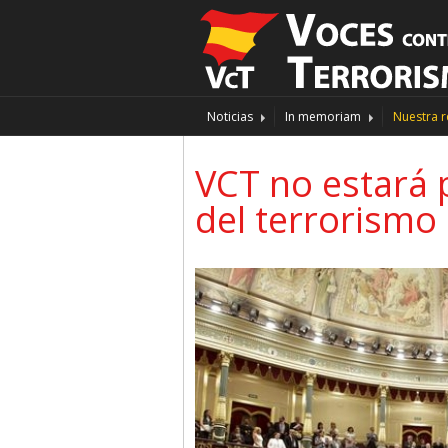
Noticias
In memoriam
Nuestra r
VCT no estará 
del terrorismo