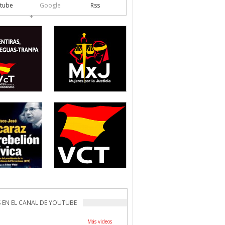
tube
Google
Rss
+
 EN EL CANAL DE YOUTUBE
Más videos