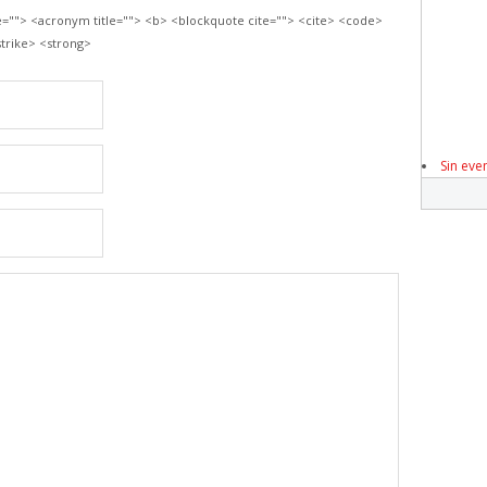
le=""> <acronym title=""> <b> <blockquote cite=""> <cite> <code>
trike> <strong>
Sin eve