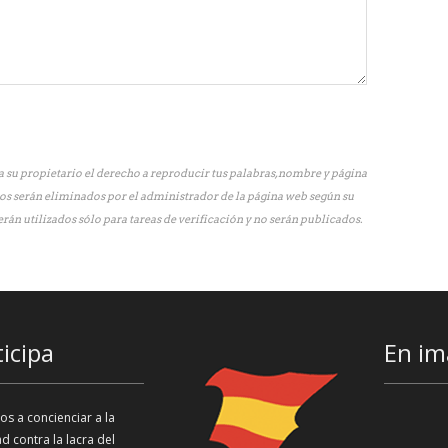
 su propietario el derecho a reproducir tus palabras, nombre y página
os serán eliminados por el administrador de la página web según su
erán utilizados sólo para tareas de verificación y no serán publicados.
ticipa
En im
s a concienciar a la
d contra la lacra del