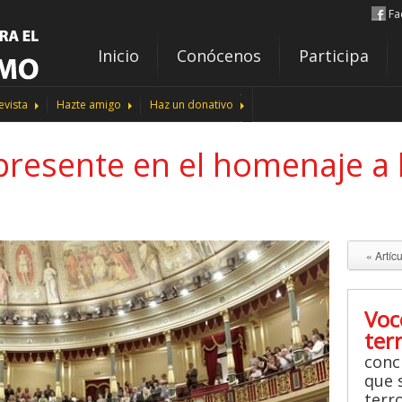
Fa
Inicio
Conócenos
Participa
evista
Hazte amigo
Haz un donativo
presente en el homenaje a l
« Artíc
Voc
ter
conc
que s
terr