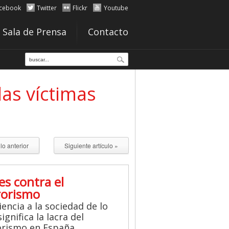
cebook
Twitter
Flickr
Youtube
Sala de Prensa
Contacto
as víctimas
ulo anterior
Siguiente artículo »
es contra el
rorismo
iencia a la sociedad de lo
ignifica la lacra del
orismo en España.