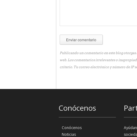
Publicando un comentario en este blog otorgas a
web. Los comentarios irrelevantes o inapropiad
criterio. Tu correo electrónico y número de IP s
Conócenos
Par
Conócenos
Ayúdano
Noticias
socieda