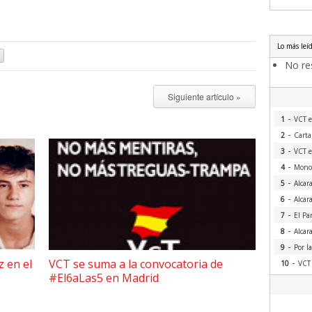
Lo más leí
No res
Siguiente artículo »
-
1
VCT e
-
2
Carta
-
3
VCT e
-
4
Monog
-
5
Alcar
-
6
Alcar
-
7
El Pa
-
8
Alcar
-
9
Por l
-
z en el
VCT se suma a la convocatoria de
10
VCT 
#El6aLas5 en Madrid