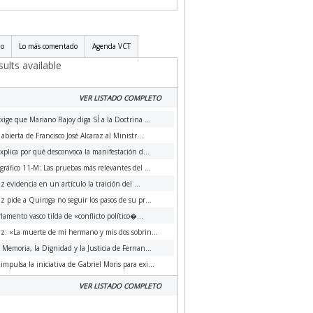
do
Lo más comentado
Agenda VCT
ults available
VER LISTADO COMPLETO
xige que Mariano Rajoy diga SÍ a la Doctrina ...
 abierta de Francisco José Alcaraz al Ministr...
xplica por qué desconvoca la manifestación d...
ráfico 11-M: Las pruebas más relevantes del ...
az evidencia en un artículo la traición del ...
az pide a Quiroga no seguir los pasos de su pr...
rlamento vasco tilda de «conflicto político�...
az: «La muerte de mi hermano y mis dos sobrin...
a Memoria, la Dignidad y la Justicia de Fernan...
impulsa la iniciativa de Gabriel Moris para exi...
VER LISTADO COMPLETO