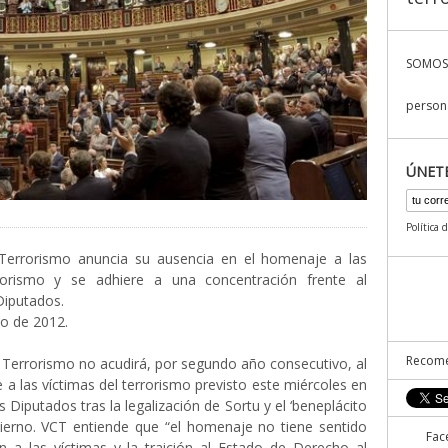
SOMOS
persona
ÚNET
Política 
Terrorismo anuncia su ausencia en el homenaje a las
rrorismo y se adhiere a una concentración frente al
Diputados.
io de 2012.
Recome
 Terrorismo no acudirá, por segundo año consecutivo, al
a las víctimas del terrorismo previsto este miércoles en
 Diputados tras la legalización de Sortu y el ‘beneplácito
bierno. VCT entiende que “el homenaje no tiene sentido
Fac
ón a las víctimas y la traición al Estado de Derecho al