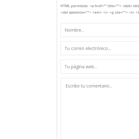
HTML permitido: <a href="" title=""> <abbr tit
<del datetime=""> <em> <i> <q cite=""> <s> <s