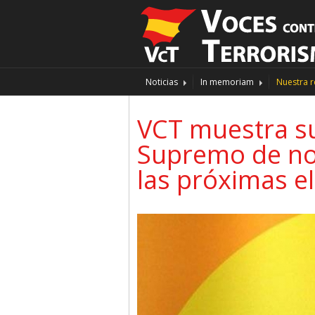
Noticias
In memoriam
Nuestra r
VCT muestra su 
Supremo de no 
las próximas e