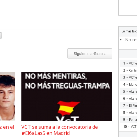
Lo más leí
No res
Siguiente artículo »
-
1
VCT e
-
2
Carta
-
3
VCT e
-
4
Monog
-
5
Alcar
-
6
Alcar
-
7
El Pa
-
8
Alcar
-
9
Por l
-
z en el
VCT se suma a la convocatoria de
10
VCT 
#El6aLas5 en Madrid