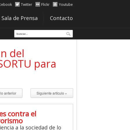
cebook
Twitter
Flickr
Youtube
Sala de Prensa
Contacto
ón del
e SORTU para
ulo anterior
Siguiente artículo »
es contra el
rorismo
iencia a la sociedad de lo