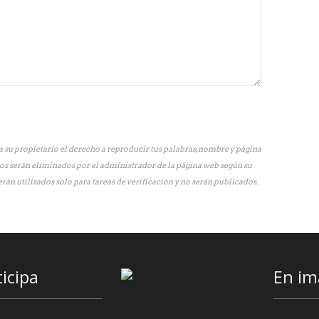
 su propietario el derecho a reproducir tus palabras, nombre y página
os serán eliminados por el administrador de la página web según su
erán utilizados sólo para tareas de verificación y no serán publicados.
ticipa
En im