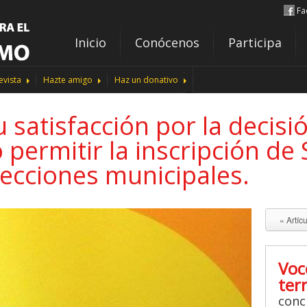
Fa
Inicio
Conócenos
Participa
evista
Hazte amigo
Haz un donativo
satisfacción por la decisi
permitir la inscripción d
lecciones municipales.
« Artíc
Voc
ter
conc