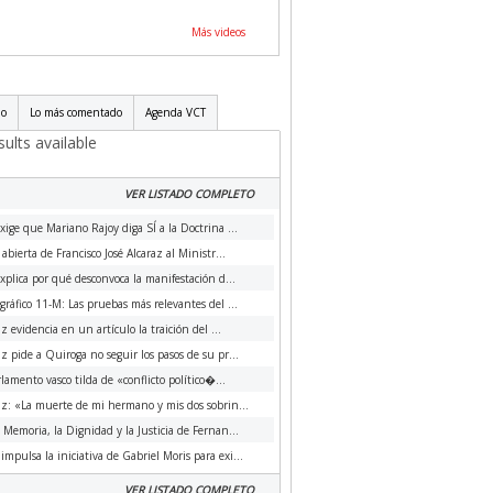
Más videos
do
Lo más comentado
Agenda VCT
ults available
VER LISTADO COMPLETO
xige que Mariano Rajoy diga SÍ a la Doctrina ...
 abierta de Francisco José Alcaraz al Ministr...
xplica por qué desconvoca la manifestación d...
ráfico 11-M: Las pruebas más relevantes del ...
az evidencia en un artículo la traición del ...
az pide a Quiroga no seguir los pasos de su pr...
rlamento vasco tilda de «conflicto político�...
az: «La muerte de mi hermano y mis dos sobrin...
a Memoria, la Dignidad y la Justicia de Fernan...
impulsa la iniciativa de Gabriel Moris para exi...
VER LISTADO COMPLETO