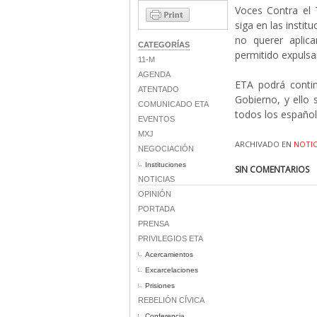
Voces Contra el 
siga en las instit
no querer aplic
CATEGORÍAS
permitido expulsar
11-M
AGENDA
ETA podrá contin
ATENTADO
Gobierno, y ello s
COMUNICADO ETA
todos los español
EVENTOS
MXJ
ARCHIVADO EN
NOTIC
NEGOCIACIÓN
Instituciones
SIN COMENTARIOS
NOTICIAS
OPINIÓN
PORTADA
PRENSA
PRIVILEGIOS ETA
Acercamientos
Excarcelaciones
Prisiones
REBELIÓN CÍVICA
Conferencia