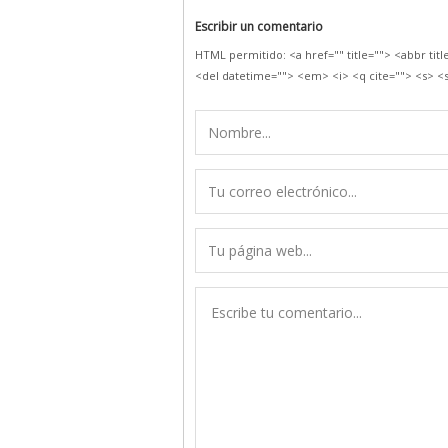
Escribir un comentario
HTML permitido: <a href="" title=""> <abbr tit
<del datetime=""> <em> <i> <q cite=""> <s> <s