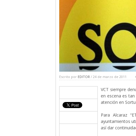
Escrito por
EDITOR
/ 24 de marzo de 2011
VCT siempre denu
en escena es tan 
atención en Sortu
Para Alcaraz “E
ayuntamientos uti
así dar continuida