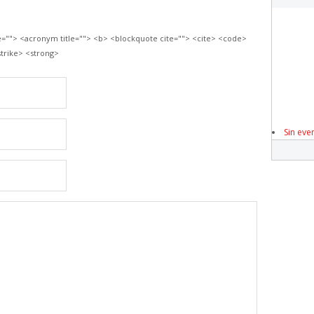
le=""> <acronym title=""> <b> <blockquote cite=""> <cite> <code>
trike> <strong>
Sin eve