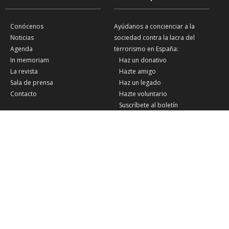
Conócenos
Ayúdanos a concienciar a la
Noticias
sociedad contra la lacra del
Agenda
terrorismo en España:
In memoriam
Haz un donativo
La revista
Hazte amigo
Sala de prensa
Haz un legado
Contacto
Hazte voluntario
Suscríbete al boletín