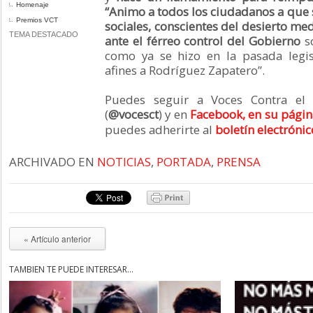
Homenaje
“Animo a todos los ciudadanos a que s
Premios VCT
sociales, conscientes del desierto me
TEMA DESTACADO
ante el férreo control del Gobierno
so
como ya se hizo en la pasada legi
afines a Rodríguez Zapatero”.
Puedes seguir a Voces Contra el 
(
@vocesct
) y en
Facebook, en su página
puedes adherirte al
boletín electróni
ARCHIVADO EN
NOTICIAS
,
PORTADA
,
PRENSA
« Artículo anterior
TAMBIÉN TE PUEDE INTERESAR...