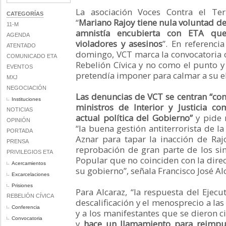
La asociación Voces Contra el Te
CATEGORÍAS
“
Mariano Rajoy tiene nula voluntad de
11-M
amnistía encubierta con ETA qu
AGENDA
violadores y asesinos
”. En referenci
ATENTADO
domingo, VCT marca la convocatoria c
COMUNICADO ETA
Rebelión Cívica y no como el punto y
EVENTOS
pretendía imponer para calmar a su e
MXJ
NEGOCIACIÓN
Las denuncias de VCT se centran “con
Instituciones
ministros de Interior y Justicia c
NOTICIAS
actual política del Gobierno”
y pide 
OPINIÓN
“la buena gestión antiterrorista de l
PORTADA
Aznar para tapar la inacción de Raj
PRENSA
reprobación de gran parte de los si
PRIVILEGIOS ETA
Popular que no coinciden con la direc
Acercamientos
su gobierno”, señala Francisco José Al
Excarcelaciones
Prisiones
Para Alcaraz, “la respuesta del Ejecu
REBELIÓN CÍVICA
descalificación y el menosprecio a las
Conferencia
y a los manifestantes que se dieron ci
Convocatoria
y
hace un llamamiento para reimpuls