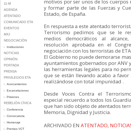
motivos por ser unos de los cuerpos 
11-M
y formar parte de las Fuerzas y Cu
AGENDA
Estado, de España.
ATENTADO
COMUNICADO ETA
En respuesta a este atentado terroris
EVENTOS
Terrorismo pedimos que se le re
MXJ
medios democráticos al alcance
NEGOCIACIÓN
resolución aprobada en el Cong
Instituciones
negociación con los terroristas de ETA
NOTICIAS
El Gobierno no puede demorarse mas y
OPINIÓN
ayuntamientos gobernados por ANV y 
PORTADA
las herramientas legales para no per
PRENSA
que se están llevando acabo a favor d
PRIVILEGIOS ETA
realizándose con total impunidad .
Acercamientos
Excarcelaciones
Desde Voces Contra el Terroris
Prisiones
especial recuerdo a todos los Guardia 
REBELIÓN CÍVICA
que han sido objeto de atentados terro
Conferencia
Memoria, Dignidad y Justicia.
Convocatoria
Homenaje
ARCHIVADO EN
ATENTADO
,
NOTICIA
Premios VCT