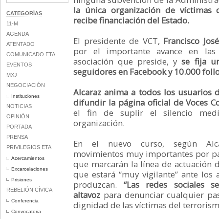
la única organización de víctimas
CATEGORÍAS
recibe financiación del Estado.
11-M
AGENDA
El presidente de VCT,
Francisco José
ATENTADO
por el importante avance en las 
COMUNICADO ETA
asociación que preside, y
se fija 
EVENTOS
seguidores en Facebook y 10.000 follo
MXJ
NEGOCIACIÓN
Alcaraz anima a todos los usuarios 
Instituciones
difundir la página oficial de Voces C
NOTICIAS
el fin de suplir el silencio med
OPINIÓN
organización.
PORTADA
PRENSA
En el nuevo curso, según Alca
PRIVILEGIOS ETA
movimientos muy importantes por pa
Acercamientos
que marcarán la línea de actuación d
Excarcelaciones
que estará “muy vigilante” ante los
Prisiones
produzcan.
“Las redes sociales se
REBELIÓN CÍVICA
altavoz
para denunciar cualquier pas
Conferencia
dignidad de las víctimas del terrorism
Convocatoria