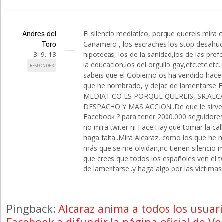
Andres del
El silencio mediatico, porque quereis mira
Toro
Cañamero , los escraches los stop desahuci
3. 9. 13
hipotecas, los de la sanidad,los de las pref
la educacion,los del orgullo gay,etc.etc.etc..
RESPONDER
sabeis que el Gobierno os ha vendido hac
que he nombrado, y dejad de lamentarse 
MEDIATICO ES PORQUE QUEREIS,,SR.AL
DESPACHO Y MAS ACCION..De que le sirve 
Facebook ? para tener 2000.000 seguidores
no mira twiter ni Face.Hay que tomar la cal
haga falta..Mira Alcaraz, como los que he
más que se me olvidan,no tienen silencio 
que crees que todos los españoles ven el t
de lamentarse..y haga algo por las victimas
Pingback:
Alcaraz anima a todos los usuari
Facebook a difundir la página oficial de Vo