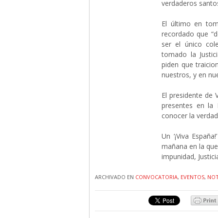
verdaderos santo
El último en tom
recordado que “d
ser el único co
tomado la Justic
piden que traicio
nuestros, y en nu
El presidente de
presentes en la
conocer la verdad 
Un ‘¡Viva España!
mañana en la que 
impunidad, Justicia
ARCHIVADO EN
CONVOCATORIA
,
EVENTOS
,
NOT