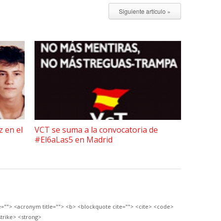
Siguiente artículo »
z en el
VCT se suma a la convocatoria de
#El6aLas5 en Madrid
le=""> <acronym title=""> <b> <blockquote cite=""> <cite> <code>
trike> <strong>