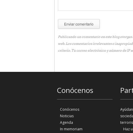
Publicando un comentario en este blog otorgas a
web. Los comentarios irrelevantes o inapropiad
criterio. Tu correo electrónico y número de IP s
Conócenos
Par
Conócenos
Ayúdano
Noticias
socieda
Agenda
terrori
In memoriam
Haz u