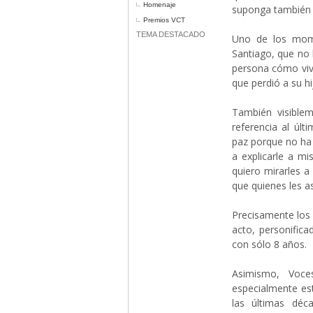
Homenaje
suponga también el
Premios VCT
TEMA DESTACADO
Uno de los mom
Santiago, que no 
persona cómo vivi
que perdió a su hi
También visible
referencia al úl
paz porque no ha 
a explicarle a m
quiero mirarles a
que quienes les a
Precisamente los
acto, personifica
con sólo 8 años.
Asimismo, Voce
especialmente es
las últimas déc