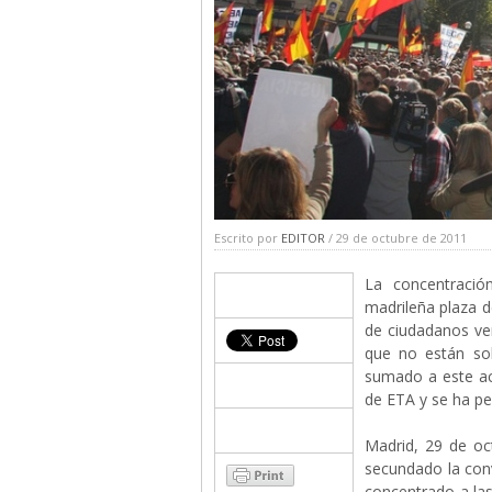
Escrito por
EDITOR
/ 29 de octubre de 2011
La concentració
madrileña plaza d
de ciudadanos ve
que no están so
sumado a este ac
de ETA y se ha p
Madrid, 29 de o
secundado la con
concentrado a las