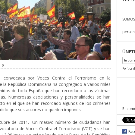
SOMOS
persona
ÚNET
0
Política 
n convocada por Voces Contra el Terrorismo en la
e la República Dominicana ha congregado a varios miles
nidos de toda España que han recordado a las víctimas
las. Numerosas asociaciones y personalidades se han
to en el que se han recordado algunos de los crímenes
Recome
edido que sus autores no queden impunes.
ctubre de 2011.- Un masivo número de ciudadanos han
vocatoria de Voces Contra el Terrorismo (VCT) y se han
Fac
 13:00 horas de este sábado en la Plaza de la República