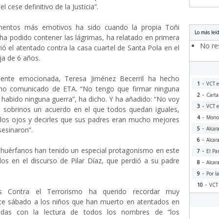
 cese definitivo de la Justicia”.
entos más emotivos ha sido cuando la propia Toñi
Lo más leí
ha podido contener las lágrimas, ha relatado en primera
No res
ó el atentado contra la casa cuartel de Santa Pola en el
ja de 6 años.
mente emocionada, Teresa Jiménez Becerril ha hecho
-
1
VCT e
timo comunicado de ETA. “No tengo que firmar ninguna
-
2
Carta
habido ninguna guerra”, ha dicho. Y ha añadido: “No voy
-
3
VCT e
is sobrinos un acuerdo en el que todos quedan iguales,
-
4
Monog
 los ojos y decirles que sus padres eran mucho mejores
-
sesinaron”.
5
Alcar
-
6
Alcar
 huérfanos han tenido un especial protagonismo en este
-
7
El Pa
dos en el discurso de Pilar Díaz, que perdió a su padre
-
8
Alcar
-
9
Por l
-
10
VCT 
s Contra el Terrorismo ha querido recordar muy
te sábado a los niños que han muerto en atentados en
adas con la lectura de todos los nombres de “los