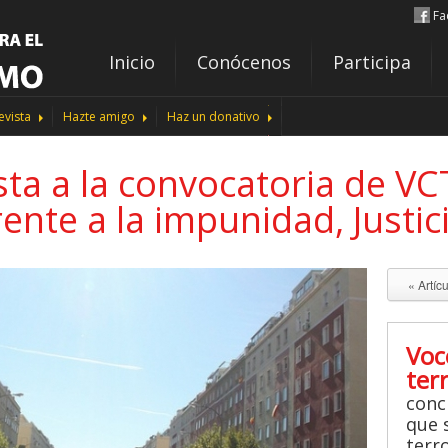
Fa
Inicio
Conócenos
Participa
evista
Hazte amigo
Haz un donativo
ta a la convocatoria de V
ente a la impunidad, Justic
« Artíc
Voc
ter
conc
que s
terr