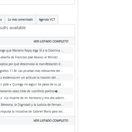
do
Lo más comentado
Agenda VCT
ults available
VER LISTADO COMPLETO
xige que Mariano Rajoy diga SÍ a la Doctrina ...
 abierta de Francisco José Alcaraz al Ministr...
xplica por qué desconvoca la manifestación d...
ráfico 11-M: Las pruebas más relevantes del ...
az evidencia en un artículo la traición del ...
az pide a Quiroga no seguir los pasos de su pr...
rlamento vasco tilda de «conflicto político�...
az: «La muerte de mi hermano y mis dos sobrin...
a Memoria, la Dignidad y la Justicia de Fernan...
impulsa la iniciativa de Gabriel Moris para exi...
VER LISTADO COMPLETO