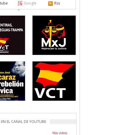
tube
Google
Rss
+
 EN EL CANAL DE YOUTUBE
Más videos