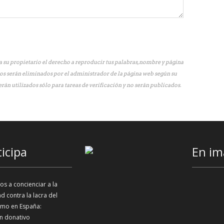
 su propietario el derecho a reproducir tus palabras, nombre y página
os serán eliminados por el administrador de la página web según su
erán utilizados sólo para tareas de verificación y no serán publicados.
ticipa
En im
s a concienciar a la
d contra la lacra del
smo en España:
n donativo