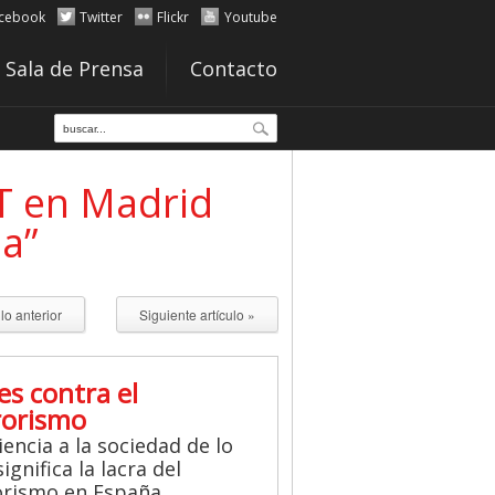
cebook
Twitter
Flickr
Youtube
Sala de Prensa
Contacto
CT en Madrid
ia”
ulo anterior
Siguiente artículo »
es contra el
rorismo
iencia a la sociedad de lo
ignifica la lacra del
orismo en España.