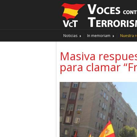
Noticias
In memoriam
Nuestra r
Masiva respues
para clamar “Fr