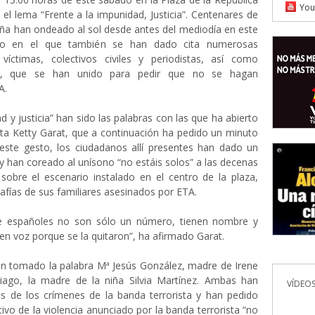
You
el lema “Frente a la impunidad, Justicia”. Centenares de
ña han ondeado al sol desde antes del mediodía en este
eño en el que también se han dado cita numerosas
víctimas, colectivos civiles y periodistas, así como
cos, que se han unido para pedir que no se hagan
A.
 y justicia” han sido las palabras con las que ha abierto
ista Ketty Garat, que a continuación ha pedido un minuto
 este gesto, los ciudadanos allí presentes han dado un
y han coreado al unísono “no estáis solos” a las decenas
sobre el escenario instalado en el centro de la plaza,
fías de sus familiares asesinados por ETA.
de españoles no son sólo un número, tienen nombre y
nen voz porque se la quitaron”, ha afirmado Garat.
an tomado la palabra Mª Jesús González, madre de Irene
ntiago, la madre de la niña Silvia Martínez. Ambas han
VÍDEOS
s de los crímenes de la banda terrorista y han pedido
tivo de la violencia anunciado por la banda terrorista “no