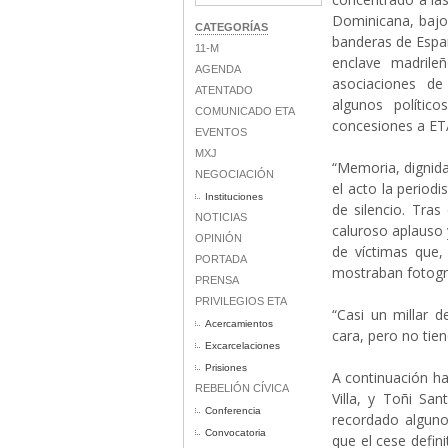
Dominicana, bajo 
CATEGORÍAS
banderas de Espa
11-M
enclave madril
AGENDA
asociaciones de 
ATENTADO
algunos políti
COMUNICADO ETA
concesiones a ET
EVENTOS
MXJ
“Memoria, dignidad
NEGOCIACIÓN
el acto la period
Instituciones
de silencio. Tras
NOTICIAS
caluroso aplauso 
OPINIÓN
de víctimas que, 
PORTADA
mostraban fotogra
PRENSA
PRIVILEGIOS ETA
“Casi un millar 
Acercamientos
cara, pero no tie
Excarcelaciones
Prisiones
A continuación h
REBELIÓN CÍVICA
Villa, y Toñi Sa
Conferencia
recordado alguno
Convocatoria
que el cese defini