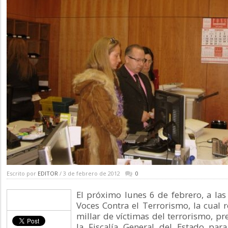
Escrito por
EDITOR
/ 3 de febrero de 2012
0
El próximo lunes 6 de febrero, a las 
Voces Contra el Terrorismo, la cual 
millar de víctimas del terrorismo, pr
la Fiscalía General del Estado para