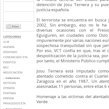
detención de Josu Ternera y su pues
justicia española.
El terrorista se encuentra en busca
2002. Sin embargo, eso no le ha 
diversas ocasiones con el Presi
Eguiguren, en ciudades como Oslo 
CATEGORÍAS
impunemente por varias naciones eu
11-M
sospechosa tranquilidad sin que jam
AGENDA
Por eso, VCT confía en que, tras el
ATENTADO
despolitización de la justicia sea, por
COMUNICADO ETA
por tanto, el Ministerio Público cumpl
EVENTOS
MXJ
Josu Ternera está imputado como 
NEGOCIACIÓN
atentado cometido contra el Cuartel
Instituciones
Zaragoza en el año 1987. Un aten
NOTICIAS
asesinadas 11 personas, entre ellas 6 
OPINIÓN
PORTADA
Homenaje a las víctimas del atentado
PRENSA
Verde
PRIVILEGIOS ETA
Acercamientos