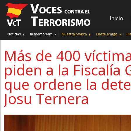
Inicio
Noticias
In memoriam
Nuestra revista
Hazte amigo
Ha
Más de 400 víctima
piden a la Fiscalía
que ordene la det
Josu Ternera