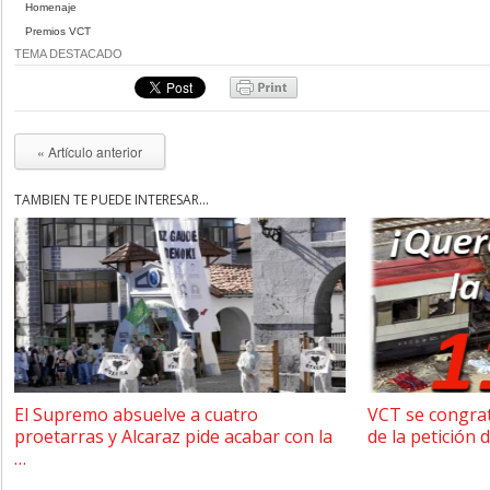
Homenaje
Premios VCT
TEMA DESTACADO
« Artículo anterior
TAMBIÉN TE PUEDE INTERESAR...
El Supremo absuelve a cuatro
VCT se congrat
proetarras y Alcaraz pide acabar con la
de la petición 
…