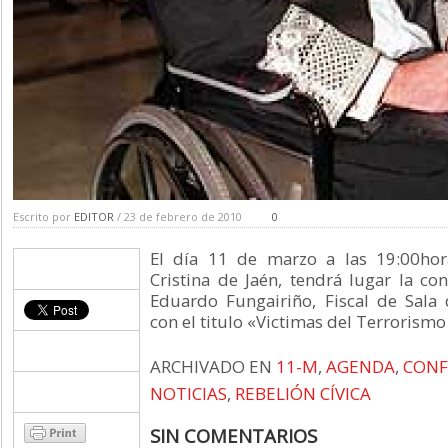
Escrito por
EDITOR
/ 23 de febrero de 2010
0
El día 11 de marzo a las 19:00hor
Cristina de Jaén, tendrá lugar la co
Eduardo Fungairiño, Fiscal de Sala
con el titulo «Victimas del Terrorismo 
ARCHIVADO EN
11-M
,
AGENDA
,
CONF
NOTICIAS
,
REBELIÓN CÍVICA
SIN COMENTARIOS