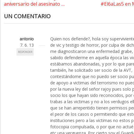
aniversario del asesinato …
#El6aLas5 en 
UN COMENTARIO
antonio
Quien nos defiende?, hola soy supervivient
7. 6. 13
de vic y testigo de horror, por culpa de di
me diagnosticaron una enfermedad grabe,
RESPONDER
sabido defenderme en aquella época las vi
estábamos abandonadas, y por lo que pare
también, he solicitado ser socio de la AVT,
contestándome que no puedo ser socio pue
de apoyo a victimas del terrorismo no pu
por la nueva ley del señor rajoy pues solo
socio los que hayan sido reconocidos, por
trabas a las victimas y no a los verdugos el
que se han arrepentido tienen permisos pen
el peor de los casos o permitiendo que est
instituciones pero a las victimas no estos 
fotocopia compulsada, o por que no actué
etc una verguenza. Por cierto soy el Guardia