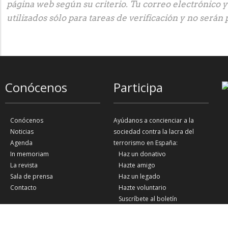
página web según su criterio. Tu correo electrónico 
utilizados sólo para tareas de verificación y no serán 
Conócenos
Participa
Conócenos
Ayúdanos a concienciar a la
Noticias
sociedad contra la lacra del
Agenda
terrorismo en España:
In memoriam
Haz un donativo
La revista
Hazte amigo
Sala de prensa
Haz un legado
Contacto
Hazte voluntario
Suscríbete al boletín