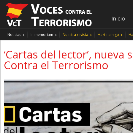
Inicio
Noticias
In memoriam
Nuestra revista
Hazte amigo
Ha
‘Cartas del lector’, nueva
Contra el Terrorismo