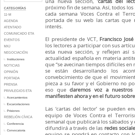
una nueva sección, ‘
cartas del lect
próximo fin de semana. Así, todos lo
CATEGORÍAS
cada semana Voces Contra el Terro
11-M
portada de su web las cartas que
AGENDA
interés.
ATENTADO
COMUNICADO ETA
El presidente de VCT,
Francisco José
EVENTOS
los lectores a participar con sus artí
MXJ
esta nueva sección, y reflejen así 
NEGOCIACIÓN
actualidad española en materia antite
Instituciones
que “se avecinan tiempos difíciles en 
NOTICIAS
se están desarrollando los acont
OPINIÓN
convebcimiento de que el movimient
PORTADA
pieza a su favor y el Gobierno no po
PRENSA
eso que
daremos voz a nuestros 
PRIVILEGIOS ETA
manifiesten ahora y en el futuro sobr
Acercamientos
Excarcelaciones
Las ‘cartas del lector’ se pueden en
Prisiones
equipo de Voces Contra el Terrori
REBELIÓN CÍVICA
semanal que publicará los sábados y
Conferencia
difundirá a través de las
redes sociale
Convocatoria
equipo se pondrá en contacto con lo