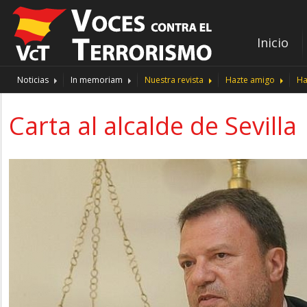
Inicio
Noticias
In memoriam
Nuestra revista
Hazte amigo
Ha
Carta al alcalde de Sevilla