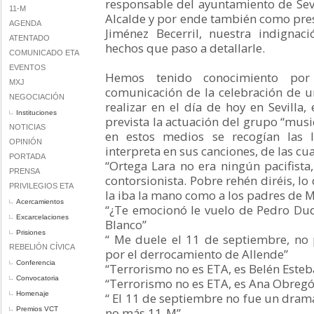
responsable del ayuntamiento de Sevi
11-M
Alcalde y por ende también como pre
AGENDA
Jiménez Becerril, nuestra indignac
ATENTADO
hechos que paso a detallarle.
COMUNICADO ETA
EVENTOS
Hemos tenido conocimiento po
MXJ
comunicación de la celebración de u
NEGOCIACIÓN
realizar en el día de hoy en Sevilla,
Instituciones
prevista la actuación del grupo “music
NOTICIAS
en estos medios se recogían las 
OPINIÓN
interpreta en sus canciones, de las cua
PORTADA
“Ortega Lara no era ningún pacifista
PRENSA
contorsionista. Pobre rehén diréis, lo
PRIVILEGIOS ETA
la iba la mano como a los padres de 
Acercamientos
“¿Te emocionó le vuelo de Pedro Duq
Excarcelaciones
Blanco”
Prisiones
“ Me duele el 11 de septiembre, no 
REBELIÓN CÍVICA
por el derrocamiento de Allende”
Conferencia
“Terrorismo no es ETA, es Belén Esteb
Convocatoria
“Terrorismo no es ETA, es Ana Obregó
Homenaje
“ El 11 de septiembre no fue un drama
Premios VCT
no más 11-M”