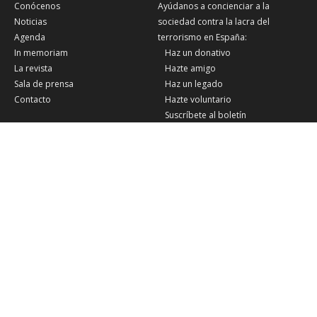
Conócenos
Ayúdanos a concienciar a la
Noticias
sociedad contra la lacra del
Agenda
terrorismo en España:
In memoriam
Haz un donativo
La revista
Hazte amigo
Sala de prensa
Haz un legado
Contacto
Hazte voluntario
Suscríbete al boletín