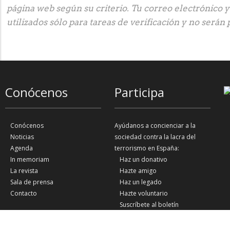
página web según su criterio. Tu correo electrónico 
utilizados sólo para tareas de verificación y no serán 
Conócenos
Participa
Conócenos
Ayúdanos a concienciar a la
Noticias
sociedad contra la lacra del
Agenda
terrorismo en España:
In memoriam
Haz un donativo
La revista
Hazte amigo
Sala de prensa
Haz un legado
Contacto
Hazte voluntario
Suscríbete al boletín