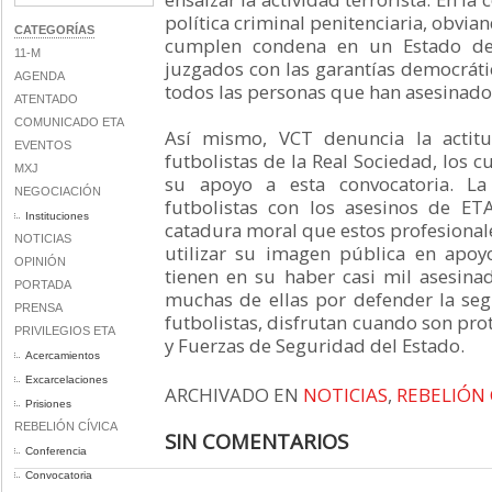
política criminal penitenciaria, obvia
CATEGORÍAS
cumplen condena en un Estado de
11-M
juzgados con las garantías democráti
AGENDA
todos las personas que han asesinado
ATENTADO
COMUNICADO ETA
Así mismo, VCT denuncia la actit
EVENTOS
futbolistas de la Real Sociedad, los 
MXJ
su apoyo a esta convocatoria. La
NEGOCIACIÓN
futbolistas con los asesinos de ETA
Instituciones
catadura moral que estos profesionale
NOTICIAS
utilizar su imagen pública en apo
OPINIÓN
tienen en su haber casi mil asesina
PORTADA
muchas de ellas por defender la seg
PRENSA
futbolistas, disfrutan cuando son pro
PRIVILEGIOS ETA
y Fuerzas de Seguridad del Estado.
Acercamientos
Excarcelaciones
ARCHIVADO EN
NOTICIAS
,
REBELIÓN 
Prisiones
REBELIÓN CÍVICA
SIN COMENTARIOS
Conferencia
Convocatoria