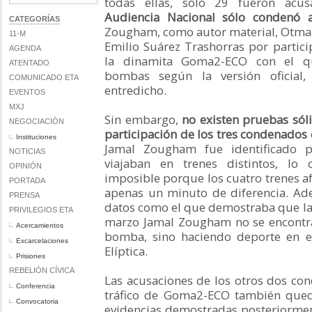
todas ellas, sólo 29 fueron acus
Audiencia Nacional sólo condenó a
CATEGORÍAS
Zougham, como autor material, Otman
11-M
Emilio Suárez Trashorras por partici
AGENDA
la dinamita Goma2-ECO con el qu
ATENTADO
bombas según la versión oficia
COMUNICADO ETA
entredicho.
EVENTOS
MXJ
Sin embargo,
no existen pruebas sól
NEGOCIACIÓN
participación de los tres condenados
Instituciones
Jamal Zougham fue identificado p
NOTICIAS
viajaban en trenes distintos, lo 
OPINIÓN
imposible porque los cuatro trenes a
PORTADA
apenas un minuto de diferencia. Ad
PRENSA
datos como el que demostraba que la 
PRIVILEGIOS ETA
marzo Jamal Zougham no se encontr
Acercamientos
bomba, sino haciendo deporte en e
Excarcelaciones
Elíptica.
Prisiones
REBELIÓN CÍVICA
Las acusaciones de los otros dos co
Conferencia
tráfico de Goma2-ECO también qued
Convocatoria
evidencias demostradas posteriormen