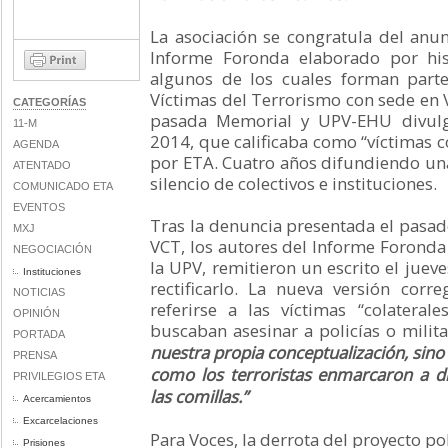
La asociación se congratula del anunc
Informe Foronda elaborado por his
algunos de los cuales forman part
Víctimas del Terrorismo con sede en V
CATEGORÍAS
pasada Memorial y UPV-EHU divulg
11-M
2014, que calificaba como “víctimas c
AGENDA
por ETA. Cuatro años difundiendo una 
ATENTADO
silencio de colectivos e instituciones.
COMUNICADO ETA
EVENTOS
Tras la denuncia presentada el pasad
MXJ
VCT, los autores del Informe Foronda 
NEGOCIACIÓN
la UPV, remitieron un escrito el jue
Instituciones
rectificarlo. La nueva versión corre
NOTICIAS
referirse a las víctimas “colateral
OPINIÓN
buscaban asesinar a policías o milita
PORTADA
nuestra propia conceptualización, sino
PRENSA
como los terroristas enmarcaron a d
PRIVILEGIOS ETA
las comillas.”
Acercamientos
Excarcelaciones
Para Voces, la derrota del proyecto po
Prisiones