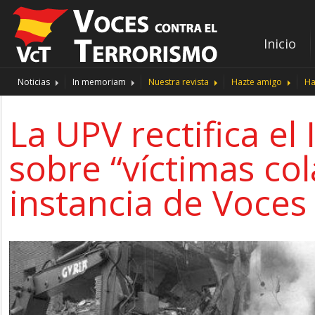
Inicio
Noticias
In memoriam
Nuestra revista
Hazte amigo
Ha
La UPV rectifica e
sobre “víctimas col
instancia de Voces