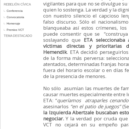
vigilantes para que no se divulgue su 
REBELIÓN CÍVICA
quien lo sostenga. La verdad y la dig
Conferencia
con nuestro silencio el capcioso len
Convocatoria
falso discurso. Sólo el nacionalismo 
Homenaje
blanqueaba así estos crímenes, los
Premios VCT
puede consentir que se “construy
TEMA DESTACADO
soslayando que
ETA seleccionaba 
víctimas directas y prioritaria
Hemendik
. ETA decidió perseguirlos
de la forma más perversa: seleccion
atentados, determinadas franjas hora
fuera del horario escolar o en días f
de la presencia de menores.
No sólo asumían las muertes de fami
causar muertes especialmente entre lo
ETA: “
queríamos atraparles cenand
asesinarlos
“en el patio de juegos”
(S
la Izquierda Abertzale buscaban est
negociar.
Y la verdad por cruda que s
VCT no cejará en su empeño par