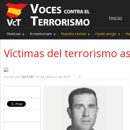
Inicio
Noticias
In memoriam
Nuestra revista
Hazte amigo
Ha
Víctimas del terrorismo as
Escrito por
EDITOR
/ 10 de febrero de 2013
0