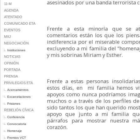
asesinados por una banda terrorista 
11-M
AGENDA
ATENTADO
COMUNICADO ETA
Frente a esta minoría que se atr
EVENTOS
comentarios están los que los pien
MXJ
indiferencia por el miserable compo
NEGOCIACIÓN
excluyendo a mi familia del “homena
Instituciones
y mis sobrinas Miriam y Esther.
NOTICIAS
OPINIÓN
PORTADA
PRENSA
Frente a estas personas insolidari
PRIVILEGIOS ETA
estos días, en mi familia hemos v
Acercamientos
apoyos como nunca podríamos imagi
Excarcelaciones
muchos o a través de los perfiles de 
Prisiones
sido tantos los que han querido most
REBELIÓN CÍVICA
apoyo que junto a mi familia que
Conferencia
párrafos para mostrar nuestra má
Convocatoria
corazón.
Homenaje
Premios VCT