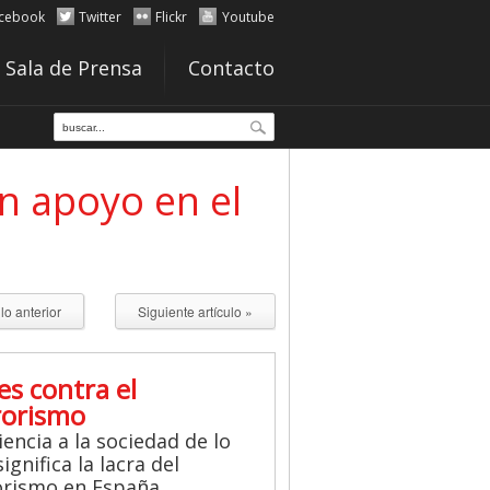
cebook
Twitter
Flickr
Youtube
Sala de Prensa
Contacto
n apoyo en el
ulo anterior
Siguiente artículo »
es contra el
rorismo
iencia a la sociedad de lo
ignifica la lacra del
orismo en España.