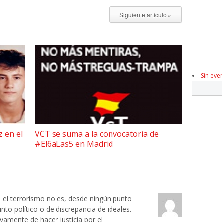
Siguiente artículo »
Sin eve
z en el
VCT se suma a la convocatoria de
#El6aLas5 en Madrid
a el terrorismo no es, desde ningún punto
unto político o de discrepancia de ideales.
ivamente de hacer justicia por el