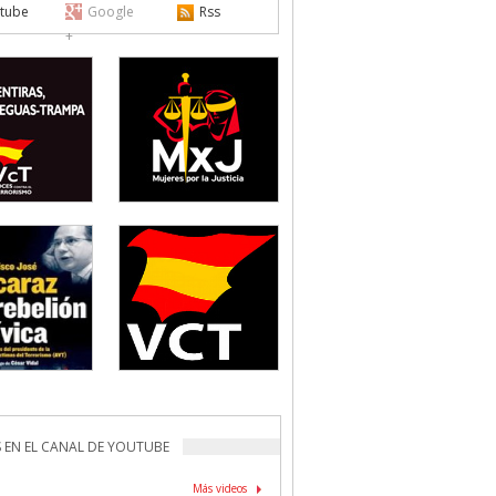
tube
Google
Rss
+
 EN EL CANAL DE YOUTUBE
Más videos