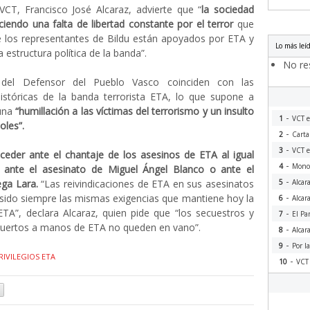
VCT, Francisco José Alcaraz, advierte que “
la sociedad
iendo una falta de libertad constante por el terror
que
e los representantes de Bildu están apoyados por ETA y
Lo más leí
 estructura política de la banda”.
No res
 del Defensor del Pueblo Vasco coinciden con las
históricas de la banda terrorista ETA, lo que supone a
 una
“humillación a las víctimas del terrorismo y un insulto
-
1
VCT e
oles”.
-
2
Carta
-
3
VCT e
ceder ante el chantaje de los asesinos de ETA al igual
-
4
Monog
 ante el asesinato de Miguel Ángel Blanco o ante el
-
ega Lara.
“Las reivindicaciones de ETA en sus asesinatos
5
Alcar
-
sido siempre las mismas exigencias que mantiene hoy la
6
Alcar
ETA”, declara Alcaraz, quien pide que “los secuestros y
-
7
El Pa
uertos a manos de ETA no queden en vano”.
-
8
Alcar
-
9
Por l
RIVILEGIOS ETA
-
10
VCT 