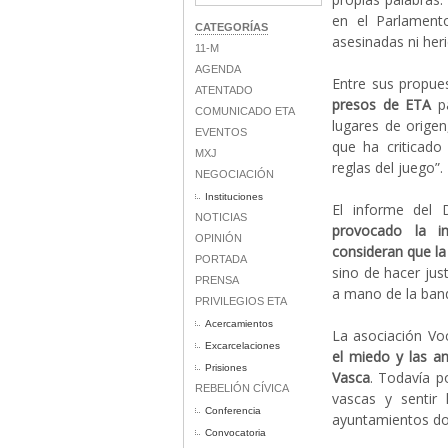
en el Parlamen
CATEGORÍAS
asesinadas ni her
11-M
AGENDA
Entre sus propu
ATENTADO
presos de ETA
pa
COMUNICADO ETA
lugares de orige
EVENTOS
que ha criticado 
MXJ
reglas del juego”.
NEGOCIACIÓN
Instituciones
El informe del 
NOTICIAS
provocado la in
OPINIÓN
consideran que la
PORTADA
sino de hacer jus
PRENSA
a mano de la band
PRIVILEGIOS ETA
Acercamientos
La asociación Vo
Excarcelaciones
el miedo y las 
Prisiones
Vasca
. Todavía p
REBELIÓN CÍVICA
vascas y sentir 
Conferencia
ayuntamientos don
Convocatoria