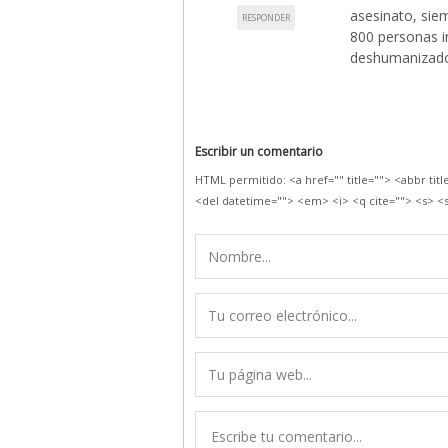
asesinato, sie
RESPONDER
800 personas i
deshumanizados
Escribir un comentario
HTML permitido: <a href="" title=""> <abbr tit
<del datetime=""> <em> <i> <q cite=""> <s> <s