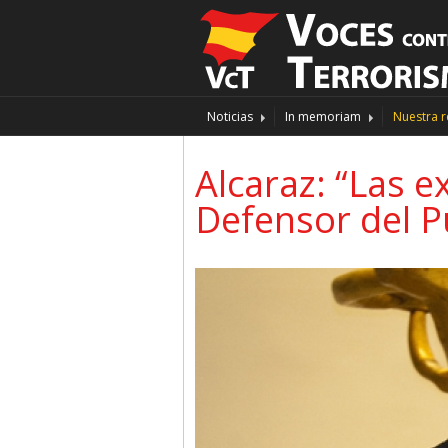
Noticias
In memoriam
Nuestra r
Alcaraz: “Las 
Defensor del P