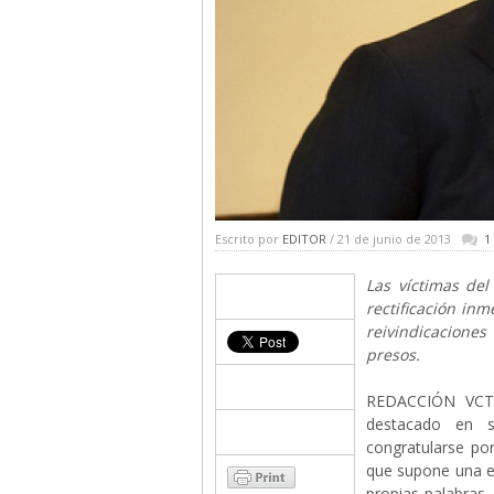
Escrito por
EDITOR
/ 21 de junio de 2013
1
Las víctimas del
rectificación inm
reivindicaciones
presos.
REDACCIÓN VCT-.
destacado en s
congratularse por
que supone una e
propias palabras.