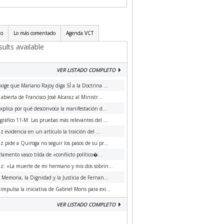
do
Lo más comentado
Agenda VCT
ults available
VER LISTADO COMPLETO
xige que Mariano Rajoy diga SÍ a la Doctrina ...
 abierta de Francisco José Alcaraz al Ministr...
xplica por qué desconvoca la manifestación d...
ráfico 11-M: Las pruebas más relevantes del ...
az evidencia en un artículo la traición del ...
az pide a Quiroga no seguir los pasos de su pr...
rlamento vasco tilda de «conflicto político�...
az: «La muerte de mi hermano y mis dos sobrin...
a Memoria, la Dignidad y la Justicia de Fernan...
impulsa la iniciativa de Gabriel Moris para exi...
VER LISTADO COMPLETO