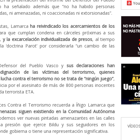
You
to ha señalado además que “no ha habido personas
idas, ni amenazadas, ni coaccionadas ni extorsionadas”.
estas, Lamarca
ha reivindicado los acercamientos de los
ra que cumplan condena en cárceles próximas a sus
n,
y la excarcelación individualizada de presos
, al tiempo
la ‘doctrina Parot’ por considerarla “un cambio de las
Defensor del Pueblo Vasco y
sus declaraciones han
dignación de las víctimas del terrorismo, quienes
 lucha contra el terrorismo no se trata de “ningún juego”
,
ticia por el asesinato de más de 800 personas inocentes
a terrorista ETA.
ces Contra el Terrorismo recuerda a Íñigo Lamarca que
amenazas siguen existiendo en la Comunidad Autónoma
odemos ver nuevas pintadas amenazantes en las calles
la presión que ejerce Bildu y sus seguidores en los
VÍDEOS
de gobierna o tiene una representación significativa.