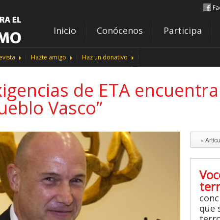
Fa
Inicio
Conócenos
Participa
evista
Hazte amigo
Haz un donativo
exigencias de ETA encuentra
ueblo Vasco”
« Artíc
Voc
ter
conc
que s
terr