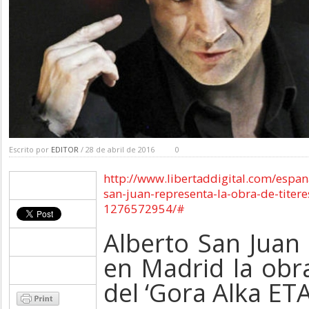
Escrito por
EDITOR
/ 28 de abril de 2016
0
http://www.libertaddigital.com/espa
san-juan-representa-la-obra-de-titere
1276572954/#
Alberto San Juan
en Madrid la obra
del ‘Gora Alka ETA