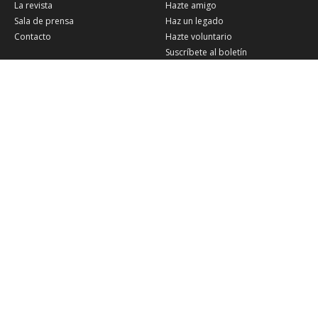
La revista
Hazte amigo
Sala de prensa
Haz un legado
Contacto
Hazte voluntario
Suscríbete al boletín