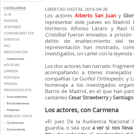
CATEGORÍAS
LIBERTAD DIGITAL
2016-04-28
Los actores
Alberto San Juan
y
Glo
11-M
representar este jueves en Madrid 
AGENDA
titiriteros Alfonso Lázaro y Raúl G
ATENTADO
Cristóbal
fueron enviados a prisión
COMUNICADO ETA
delito de enaltecimiento del te
EVENTOS
representación han mostrado, como
MXJ
investigados, un cartel con la leyenda
NEGOCIACIÓN
Instituciones
Los dos actores han narrado fragmento
NOTICIAS
acompañando a títeres manejados
OPINIÓN
compañías Le Guiñol Orthopedic y L
PORTADA
homenaje a los investigados organ
PRENSA
Barrio de Madrid, en el que han parti
PRIVILEGIOS ETA
cantantes
Cesar Strawberry
y
Santiago
Acercamientos
Excarcelaciones
Los actores, con Carmena
Prisiones
REBELIÓN CÍVICA
«El juez De la Audiencia Nacional
Conferencia
guardia, o sea que
a ver si nos llev
Convocatoria
no
«, ha indicado el moderador del