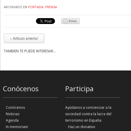
ARCHIVADO EN
PORTADA
,
PRENSA
« Artículo anterior
TAMBIÉN TE PUEDE INTERESAR...
Conócenos
Participa
Conócenos
Ayúdanos a concienciar a la
Noticias
sociedad contra la lacra del
Agenda
terrorismo en España:
In memoriam
Haz un donativo