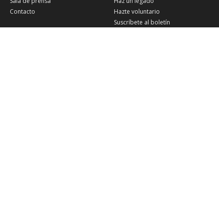
Sala de prensa
Haz un legado
Contacto
Hazte voluntario
Suscríbete al boletín