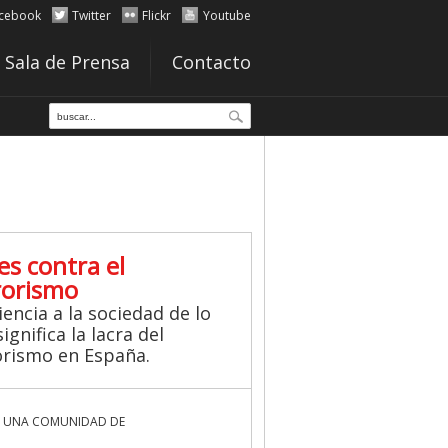
cebook
Twitter
Flickr
Youtube
Sala de Prensa
Contacto
es contra el
rorismo
iencia a la sociedad de lo
ignifica la lacra del
orismo en España.
 UNA COMUNIDAD DE