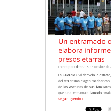
Un entramado de
elabora informe
presos etarras
Escrito por
Editor
/ 15 de octubre de
La Guardia Civil desvela la estrat
del terrorismo exigen “acabar con
de los asesinos de sus familiares
que una estructura llamada “mak
Seguir leyendo »