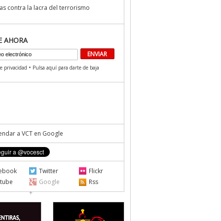
s contra la lacra del terrorismo
E AHORA
•
de privacidad
Pulsa aquí para darte de baja
ndar a VCT en Google
ebook
Twitter
Flickr
tube
Google
Rss
+