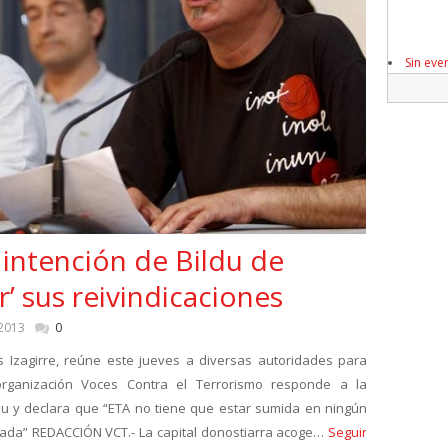
Sin eve
 intención de Bildu de
r’ sus reivindicaciones
 2013
0
os Izagirre, reúne este jueves a diversas autoridades para
organización Voces Contra el Terrorismo responde a la
ldu y declara que “ETA no tiene que estar sumida en ningún
tada” REDACCIÓN VCT.- La capital donostiarra acoge…
Seguir