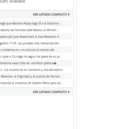
ults available
VER LISTADO COMPLETO
xige que Mariano Rajoy diga SÍ a la Doctrina ...
 abierta de Francisco José Alcaraz al Ministr...
xplica por qué desconvoca la manifestación d...
ráfico 11-M: Las pruebas más relevantes del ...
az evidencia en un artículo la traición del ...
az pide a Quiroga no seguir los pasos de su pr...
rlamento vasco tilda de «conflicto político�...
az: «La muerte de mi hermano y mis dos sobrin...
a Memoria, la Dignidad y la Justicia de Fernan...
impulsa la iniciativa de Gabriel Moris para exi...
VER LISTADO COMPLETO