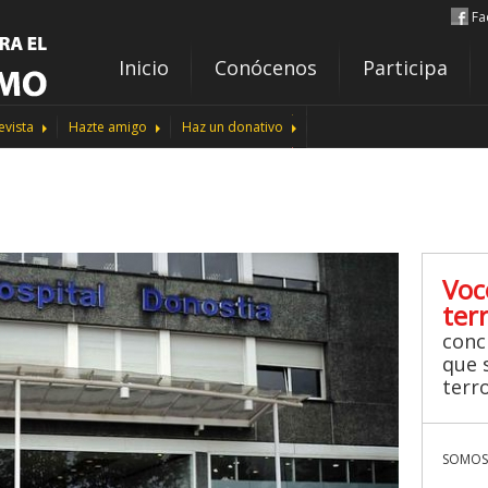
Fa
Inicio
Conócenos
Participa
evista
Hazte amigo
Haz un donativo
Voc
ter
conc
que s
terr
SOMOS