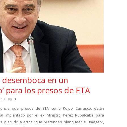
s desemboca en un
’ para los presos de ETA
013
0
nuncia que presos de ETA como Koldo Carrasco, están
gal implantado por el ex Ministro Pérez Rubalcaba para
ios y acudir a actos “que pretenden blanquear su imagen”,