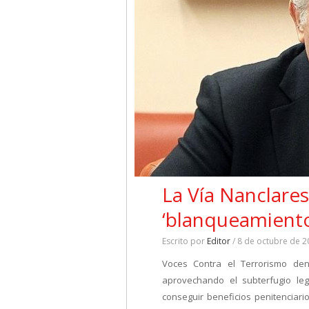
La Vía Nanclare
‘blanqueamiento
Escrito por
Editor
/ 8 de octubre de 2
Voces Contra el Terrorismo de
aprovechando el subterfugio le
conseguir beneficios penitenciar