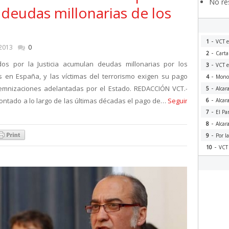
No res
 deudas millonarias de los
-
1
VCT e
 2013
0
-
2
Carta
os por la Justicia acumulan deudas millonarias por los
-
3
VCT e
-
 en España, y las víctimas del terrorismo exigen su pago
4
Monog
-
demnizaciones adelantadas por el Estado. REDACCIÓN VCT.-
5
Alcar
-
ontado a lo largo de las últimas décadas el pago de…
Seguir
6
Alcar
-
7
El Pa
-
8
Alcar
-
9
Por l
-
10
VCT 