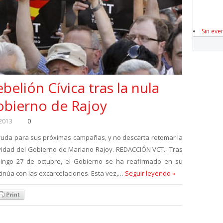
Sin eve
belión Cívica tras la nula
obierno de Rajoy
 2013
0
yuda para sus próximas campañas, y no descarta retomar la
sividad del Gobierno de Mariano Rajoy. REDACCIÓN VCT.- Tras
ingo 27 de octubre, el Gobierno se ha reafirmado en su
ntinúa con las excarcelaciones. Esta vez,…
Seguir leyendo »