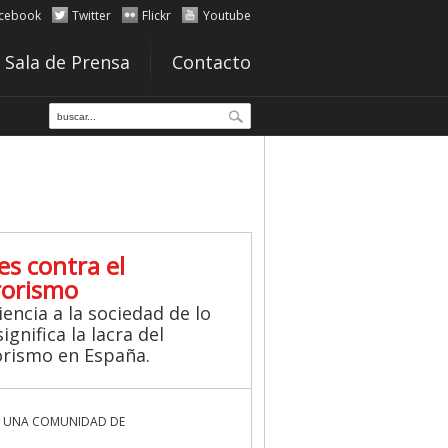
cebook
Twitter
Flickr
Youtube
Sala de Prensa
Contacto
es contra el
rorismo
iencia a la sociedad de lo
ignifica la lacra del
orismo en España.
 UNA COMUNIDAD DE