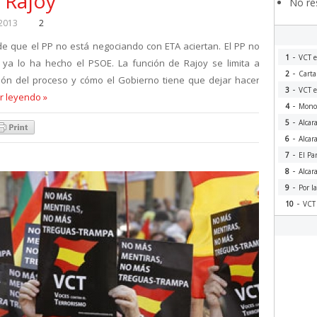
 Rajoy
No res
 2013
2
e que el PP no está negociando con ETA aciertan. El PP no
-
1
VCT e
ya lo ha hecho el PSOE. La función de Rajoy se limita a
-
2
Carta
ión del proceso y cómo el Gobierno tiene que dejar hacer
-
3
VCT e
r leyendo »
-
4
Monog
-
5
Alcar
-
6
Alcar
-
7
El Pa
-
8
Alcar
-
9
Por l
-
10
VCT 