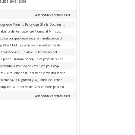
ults available
VER LISTADO COMPLETO
xige que Mariano Rajoy diga SÍ a la Doctrina ...
 abierta de Francisco José Alcaraz al Ministr...
xplica por qué desconvoca la manifestación d...
ráfico 11-M: Las pruebas más relevantes del ...
az evidencia en un artículo la traición del ...
az pide a Quiroga no seguir los pasos de su pr...
rlamento vasco tilda de «conflicto político�...
az: «La muerte de mi hermano y mis dos sobrin...
a Memoria, la Dignidad y la Justicia de Fernan...
impulsa la iniciativa de Gabriel Moris para exi...
VER LISTADO COMPLETO