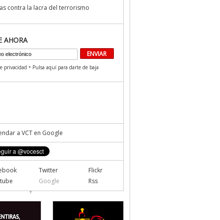
s contra la lacra del terrorismo
E AHORA
•
de privacidad
Pulsa aquí para darte de baja
ndar a VCT en Google
ebook
Twitter
Flickr
tube
Google
Rss
+