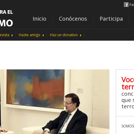
Fa
Inicio
Conócenos
Participa
evista
Hazte amigo
Haz un donativo
Voc
ter
conc
que s
terr
SOMOS