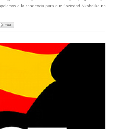
 apelamos a la conciencia para que Soziedad Alkoholika no