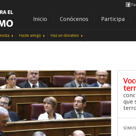
Fa
Inicio
Conócenos
Participa
evista
Hazte amigo
Haz un donativo
Voc
ter
conc
que s
terr
SOMOS