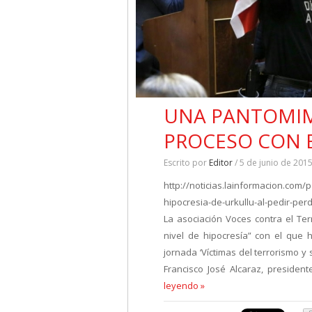
UNA PANTOMIM
PROCESO CON 
Escrito por
Editor
/ 5 de junio de 201
http://noticias.lainformacion.com/pol
hipocresia-de-urkullu-al-pedir-pe
La asociación Voces contra el Ter
nivel de hipocresía” con el que 
jornada ‘Víctimas del terrorismo y
Francisco José Alcaraz, preside
leyendo »