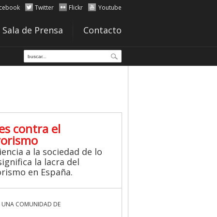
cebook
Twitter
Flickr
Youtube
Sala de Prensa
Contacto
es contra el
rorismo
iencia a la sociedad de lo
ignifica la lacra del
orismo en España.
 UNA COMUNIDAD DE