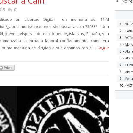
uscar a Caín
No res
015
0
ublicado en Libertad Digital en memoria del 11-M
-
1
VCT e
inion/gabriel-moris/once-anos-sin-buscar-a-cain-75033/ Una
-
2
Carta
jueves, vísperas de elecciones legislativas, España, y la
-
3
VCT e
comenzaba la jornada laboral confiadamente, como era
-
4
Monog
a punta matutina se dirigían a sus destinos con el…
Seguir
-
5
Alcar
-
6
Alcar
-
7
El Pa
-
8
Alcar
-
9
Por l
-
10
VCT 