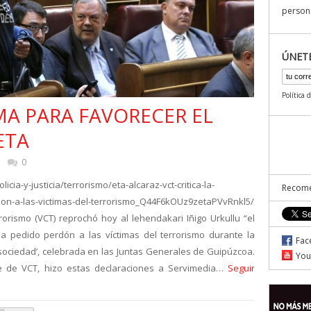
persona
ÚNET
Política 
A PARA FAVORECER EL
ETA
5
0
icia-y-justicia/terrorismo/eta-alcaraz-vct-critica-la-
Recome
rdon-a-las-victimas-del-terrorismo_Q44F6kOUz9zetaPVvRnkl5/
rorismo (VCT) reprochó hoy al lehendakari Iñigo Urkullu “el
ha pedido perdón a las víctimas del terrorismo durante la
Fac
 sociedad’, celebrada en las Juntas Generales de Guipúzcoa.
You
nte de VCT, hizo estas declaraciones a Servimedia…
Seguir