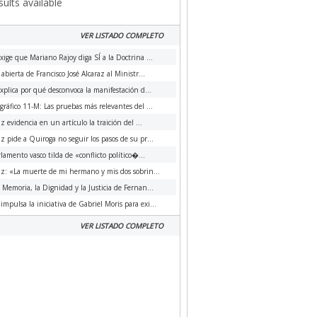
ults available
VER LISTADO COMPLETO
xige que Mariano Rajoy diga SÍ a la Doctrina ...
 abierta de Francisco José Alcaraz al Ministr...
xplica por qué desconvoca la manifestación d...
ráfico 11-M: Las pruebas más relevantes del ...
az evidencia en un artículo la traición del ...
az pide a Quiroga no seguir los pasos de su pr...
rlamento vasco tilda de «conflicto político�...
az: «La muerte de mi hermano y mis dos sobrin...
a Memoria, la Dignidad y la Justicia de Fernan...
impulsa la iniciativa de Gabriel Moris para exi...
VER LISTADO COMPLETO