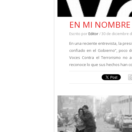
EN MI NOMBRE
Escrito por
Editor
/ 30 de diciembre 
En una reciente entrevista, la pre
confiado en el Gobierno”, poco 
Voces Contra el Terrorismo no 
reconoce lo que sus hechos han co