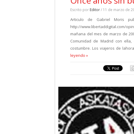
Once años sin b
Escrito por
Editor
/ 11 de marzo de 2
Articulo de Gabriel Moris p
http://www.libertaddigital.com/op
mañana del mes de marzo de 2004, 
Comunidad de Madrid con ella, 
costumbre. Los viajeros de lahor
leyendo »