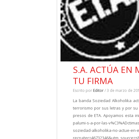
S.A. ACTÚA EN
TU FIRMA
Escrito por
Editor
/ 3 de marzo de 20
La banda Soziedad Alkoholika act
terrorismo por sus letras y por su
presos de ETA. Apoyamos esta inic
palumi-s-a-por-las-v%C3%ADctimas
soziedad-alkoholika-no-actue-en-e
recruiter=46732346&utm_source=s