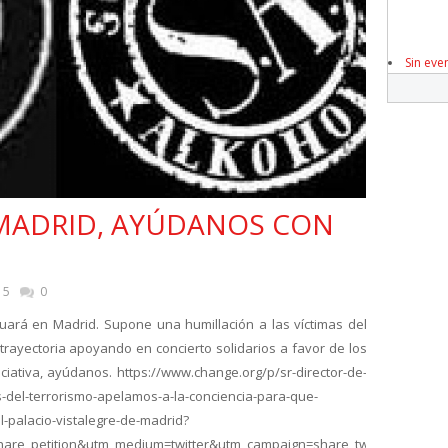
Sin eve
 MADRID, AYÚDANOS CON
15
0
uará en Madrid. Supone una humillación a las víctimas del
 trayectoria apoyando en concierto solidarios a favor de los
iativa, ayúdanos. https://www.change.org/p/sr-director-de-
-del-terrorismo-apelamos-a-la-conciencia-para-que-
l-palacio-vistalegre-de-madrid?
hare_petition&utm_medium=twitter&utm_campaign=share_twitter_respons