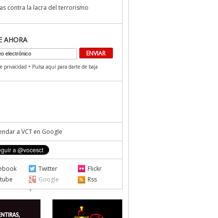
s contra la lacra del terrorismo
E AHORA
•
de privacidad
Pulsa aquí para darte de baja
ndar a VCT en Google
ebook
Twitter
Flickr
tube
Google
Rss
+